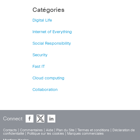
Catégories
Digital Life
Internet of Everything
Social Responsibility
Security
Fast IT
Cloud computing
Collaboration
Connect
Contacts
|
Commentaires
|
Aide
|
Plan du Site
|
Termes et conditions
|
Déclaration de
confidentialité
|
Politique sur les cookies
|
Marques commerciales