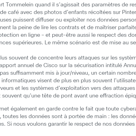
Tommelein quand il s’agissait des paramètres de res
 de café avec des photos d’enfants récoltées sur Pinte
uses puissent diffuser ou exploiter nos données perso
ent la peine de lire les contrats et de maîtriser parfa
otection en ligne – et peut-être aussi le respect des d
ances supérieures. Le même scénario est de mise au se
plus souvent de concentre leurs attaques sur les systè
u rapport annuel de Cisco sur la sécurisation intitulé A
 pas suffisamment mis à jour/niveau, un certain nombr
nformatiques visent de plus en plus souvent l’utilisateu
rveurs et les systèmes d’exploitation vers des attaque
t souvent qu’une tête de pont avant une effraction épi
et également en garde contre le fait que toute cyberat
ur, toutes les données sont à portée de main : les donné
es. Si nous voulons garantir le respect de nos donné