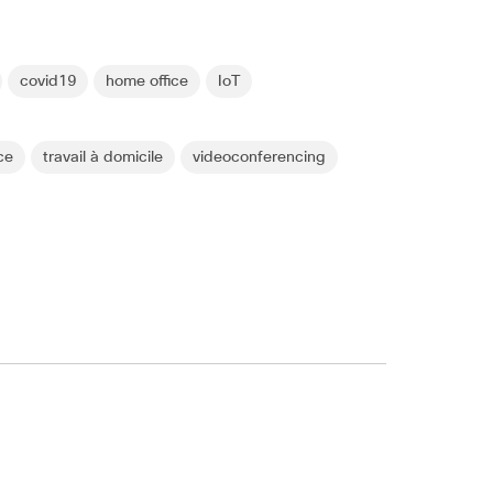
covid19
home office
IoT
nce
travail à domicile
videoconferencing