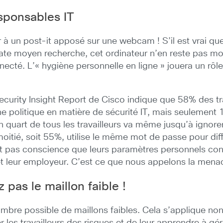
sponsables IT
r à un post-it apposé sur une webcam ! S’il est vrai qu
te moyen recherche, cet ordinateur n’en reste pas mo
nnecté. L’« hygiène personnelle en ligne » jouera un rô
urity Insight Report de Cisco indique que 58% des tra
 politique en matière de sécurité IT, mais seulement 1
 quart de tous les travailleurs va même jusqu’à ignorer 
moitié, soit 55%, utilise le même mot de passe pour di
t pas conscience que leurs paramètres personnels cons
t leur employeur. C’est ce que nous appelons la menace 
 pas le maillon faible !
nombre possible de maillons faibles. Cela s’applique n