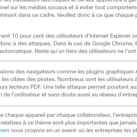
er les travailleurs des risques et de leur apprendre à 
el sur les médias sociaux et à éviter tout comportemen
erminant dans ce cadre. Veuillez donc à ce que chaque p
nt 10 pour cent des utilisateurs d’Internet Explorer ont
donc à des attaques. Dans le cas de Google Chrome, 64 
utomatique. Reste qu’un tiers des utilisateurs ne l’ont
ensions des navigateurs comme les plugins graphiques 
t les cibles des pirates. Nombreux sont les utilisateurs 
urs lecteurs PDF. Une telle attaque permet pourtant au
de l’ordinateur et sans doute aussi au réseau d’entrep
 chaque appareil par chaque collaborateur, l’entreprise
 relatives à ce thème sont plus importantes que jamais. 
pers
nous croyons en un avenir où les entreprises les pl