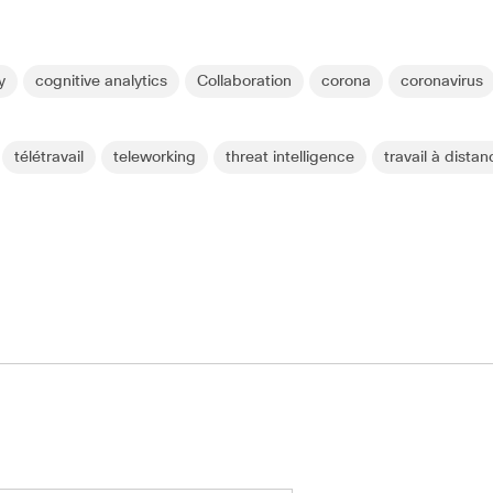
y
cognitive analytics
Collaboration
corona
coronavirus
télétravail
teleworking
threat intelligence
travail à dista