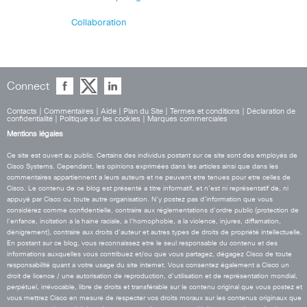
Collaboration
Connect
Contacts
|
Commentaires
|
Aide
|
Plan du Site
|
Termes et conditions
|
Déclaration de
confidentialité
|
Politique sur les cookies
|
Marques commerciales
Mentions légales
Ce site est ouvert au public. Certains des individus postant sur ce site sont des employés de
Cisco Systems. Cependant, les opinions exprimées dans les articles ainsi que dans les
commentaires appartiennent a leurs auteurs et ne peuvent etre tenues pour etre celles de
Cisco. Le contenu de ce blog est présenté a titre informatif, et n’est ni représentatif de, ni
appuyé par Cisco ou toute autre organisation. N’y postez pas d’information que vous
considérez comme confidentielle, contraire aux réglementations d’ordre public (protection de
l’enfance, incitation a la haine raciale, a l’homophobie, a la violence, injures, diffamation,
dénigrement), contraire aux droits d’auteur et autres types de droits de propriété intellectuelle.
En postant sur ce blog, vous reconnaissez etre le seul responsable du contenu et des
informations auxquelles vous contribuez et/ou que vous partagez, dégagez Cisco de toute
responsabilité quant a votre usage du site internet. Vous consentez également a Cisco un
droit de licence / une autorisation de reproduction, d’utilisation et de représentation mondial,
perpétuel, irrévocable, libre de droits et transférable sur le contenu original que vous postez et
vous mettrez Cisco en mesure de respecter vos droits moraux sur les contenus originaux que