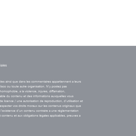
ales
cles ainsi que dans les commentaires appartiennent a leurs
Cisco ou toute autre organisation. N’y postez pas
’homophobie, a la violence, injures, diffamation,
onsable du contenu et des informations auxquelles vous
licence / une autorisation de reproduction, d’utilisation et
 respecter vos droits moraux sur les contenus originaux que
l’existence d’un contenu contraire a une réglementation
t contenu et aux obligations légales applicables, preuves a