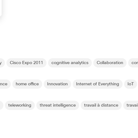
y
Cisco Expo 2011
cognitive analytics
Collaboration
co
ence
home office
Innovation
Internet of Everything
IoT
l
teleworking
threat intelligence
travail à distance
travai