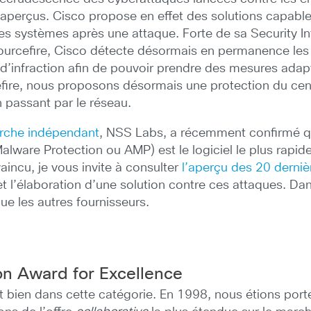
naperçus. Cisco propose en effet des solutions capables
s systèmes après une attaque. Forte de sa Security Int
Sourcefire, Cisco détecte désormais en permanence les
es d’infraction afin de pouvoir prendre des mesures ad
efire, nous proposons désormais une protection du cen
n passant par le réseau.
erche indépendant
, NSS Labs, a récemment confirmé qu
lware Protection ou AMP) est le logiciel le plus rapid
incu, je vous invite à consulter
l’aperçu des 20 dernièr
et l’élaboration d’une solution contre ces attaques. Da
ue les autres fournisseurs.
ion Award for Excellence
bien dans cette catégorie. En 1998, nous étions porteur