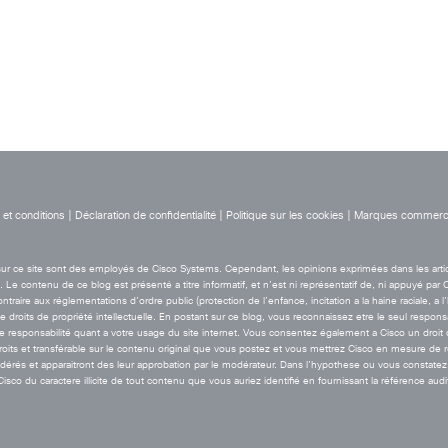
et conditions
|
Déclaration de confidentialité
|
Politique sur les cookies
|
Marques commerci
t sur ce site sont des employés de Cisco Systems. Cependant, les opinions exprimées dans les arti
Le contenu de ce blog est présenté a titre informatif, et n’est ni représentatif de, ni appuyé par 
aire aux réglementations d’ordre public (protection de l’enfance, incitation a la haine raciale, a l
de droits de propriété intellectuelle. En postant sur ce blog, vous reconnaissez etre le seul resp
esponsabilité quant a votre usage du site internet. Vous consentez également a Cisco un droit de 
droits et transférable sur le contenu original que vous postez et vous mettrez Cisco en mesure de
rés et apparaitront des leur approbation par le modérateur. Dans l’hypothese ou vous constatez 
co du caractere illicite de tout contenu que vous auriez identifié en fournissant la référence audi