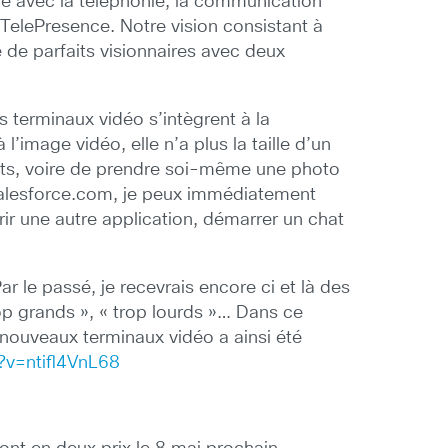
hé avec la téléphonie, la communication
 TelePresence. Notre vision consistant à
é de parfaits visionnaires avec deux
s terminaux vidéo s’intègrent à la
’image vidéo, elle n’a plus la taille d’un
ents, voire de prendre soi-même une photo
a Salesforce.com, je peux immédiatement
r une autre application, démarrer un chat
 le passé, je recevrais encore ci et là des
rop grands », « trop lourds »… Dans ce
ouveaux terminaux vidéo a ainsi été
?v=ntifl4VnL68