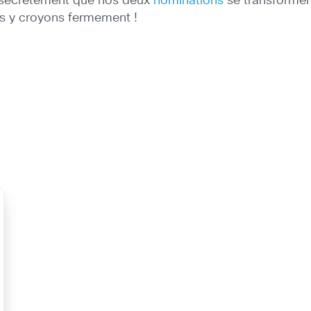
e secrètement que nos deux
nominations
se transformero
us y croyons fermement !