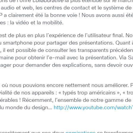
ons de l’offre
collaborative
la plus étendue sur le marc
 audio et web, les centres de contact et le système de
t IP a clairement été la bonne voie ! Nous avons aussi ét
 : la vidéo et la mobilité.
t de plus en plus l’expérience de l’utilisateur final. No
u smartphone pour partager des présentations. Quant à l
, il est possible de consulter les transparents précéd
 semaine pour obtenir l’e-mail avec la présentation. Vi
ger pour demander des explications, sans devoir ouvri
où nous pouvions encore nettement nous améliorer. Par
alité de nos appareils : « typés trop américains », « t
dérables ! Récemment, l’ensemble de notre gamme de n
r du monde du design…
http://www.youtube.com/watch