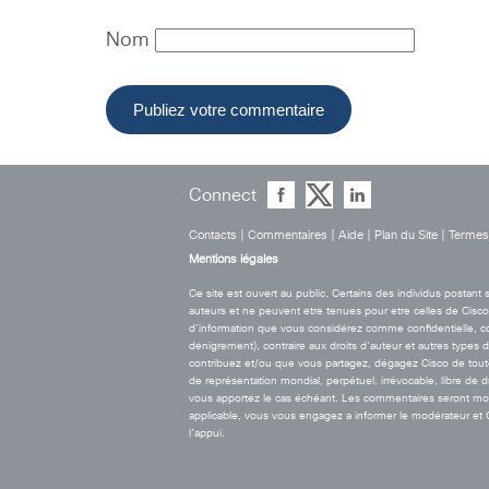
Nom
Connect
Contacts
|
Commentaires
|
Aide
|
Plan du Site
|
Termes 
Mentions légales
Ce site est ouvert au public. Certains des individus postan
auteurs et ne peuvent etre tenues pour etre celles de Cisco. 
d’information que vous considérez comme confidentielle, contr
dénigrement), contraire aux droits d’auteur et autres types 
contribuez et/ou que vous partagez, dégagez Cisco de toute r
de représentation mondial, perpétuel, irrévocable, libre de 
vous apportez le cas échéant. Les commentaires seront modé
applicable, vous vous engagez a informer le modérateur et Cis
l’appui.