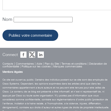
Nom
Connect
Contacts
|
Commentaires
|
Aide
|
Plan du Site
|
Termes et conditions
|
Déclaration de
confidentialité
|
Politique sur les cookies
|
Marques commerciales
Mentions légales
Ce site est ouvert au public. Certains des individus postant sur ce site sont des employés de
Cisco Systems. Cependant, les opinions exprimées dans les articles ainsi que dans les
commentaires appartiennent a leurs auteurs et ne peuvent etre tenues pour etre celles de
Cisco. Le contenu de ce blog est présenté a titre informatif, et n’est ni représentatif de, ni
appuyé par Cisco ou toute autre organisation. N’y postez pas d’information que vous
considérez comme confidentielle, contraire aux réglementations d’ordre public (protection de
l’enfance, incitation a la haine raciale, a l’homophobie, a la violence, injures, diffamation,
dénigrement), contraire aux droits d’auteur et autres types de droits de propriété intellectuelle.