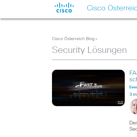
Cisco Österrei
Cisco Österreich Blog
>
Security Lösungen
FA
sc
Eve
3 m
Der
Sec