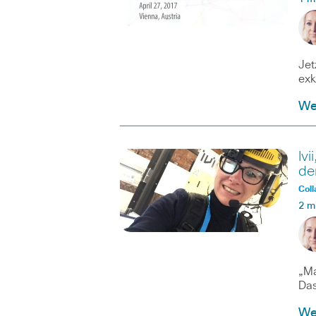
Jet
exk
We
Iv
de
Coll
2 m
„Ma
Das
We