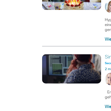
Hyp
ein
ge
We
Si
Secu
2 m
Eri
geh
We