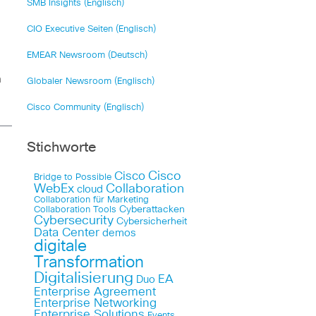
SMB Insights (Englisch)
CIO Executive Seiten (Englisch)
EMEAR Newsroom (Deutsch)
m
Globaler Newsroom (Englisch)
Cisco Community (Englisch)
Stichworte
Cisco
Cisco
Bridge to Possible
WebEx
Collaboration
cloud
Collaboration für Marketing
Cyberattacken
Collaboration Tools
Cybersecurity
Cybersicherheit
Data Center
demos
digitale
Transformation
Digitalisierung
EA
Duo
Enterprise Agreement
Enterprise Networking
Enterprise Solutions
Events