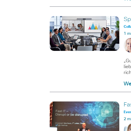
Sp
Coll
1 m
„Gu
lie
ric
We
Fa
Eve
2 m