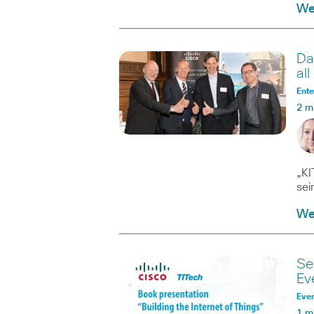
We
Da
al
Ente
2 m
„KI
sei
We
Se
Ev
Eve
1 m