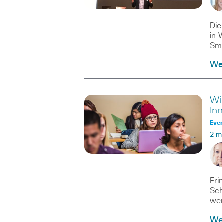
Die
in 
Sm
We
Wi
In
Eve
2 m
Eri
Sch
we
We