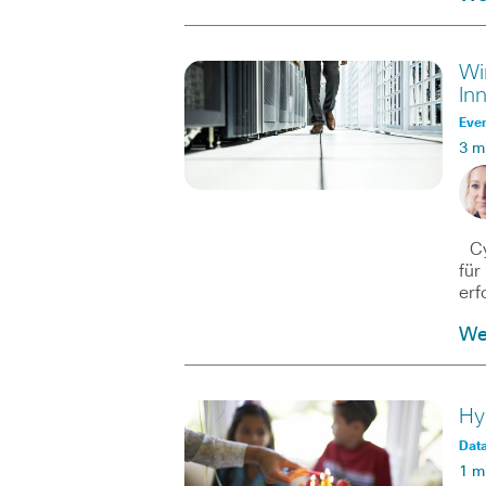
Wi
In
Eve
3 m
Cyb
für
erf
We
Hy
Dat
1 m