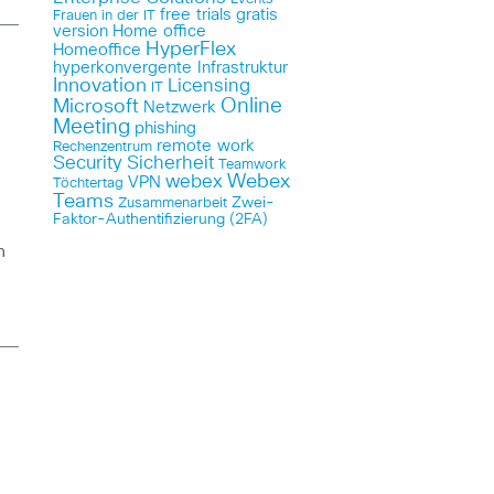
free trials
gratis
Frauen in der IT
version
Home office
HyperFlex
Homeoffice
hyperkonvergente Infrastruktur
Innovation
Licensing
IT
Online
Microsoft
Netzwerk
Meeting
phishing
remote work
Rechenzentrum
Security
Sicherheit
Teamwork
Webex
webex
VPN
Töchtertag
Teams
Zwei-
Zusammenarbeit
Faktor-Authentifizierung (2FA)
n