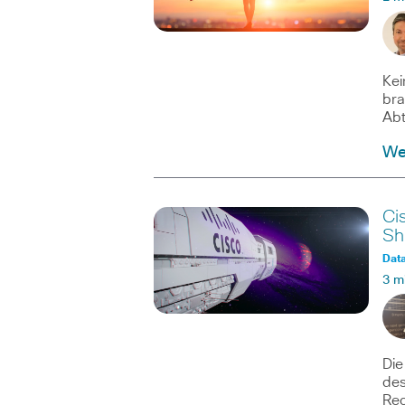
Kei
bra
Abt
We
Ci
Sh
Dat
3 m
Die
des
Rec