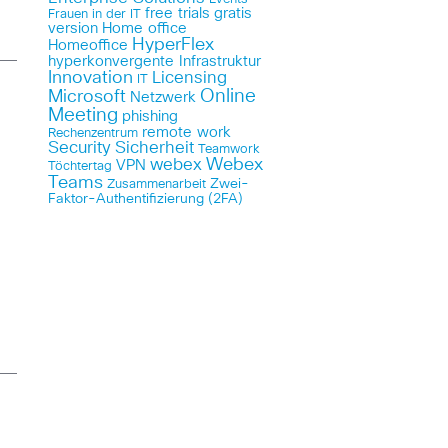
free trials
gratis
Frauen in der IT
version
Home office
HyperFlex
Homeoffice
hyperkonvergente Infrastruktur
Innovation
Licensing
IT
Online
Microsoft
Netzwerk
Meeting
phishing
remote work
Rechenzentrum
Security
Sicherheit
Teamwork
Webex
webex
VPN
Töchtertag
Teams
Zwei-
Zusammenarbeit
Faktor-Authentifizierung (2FA)