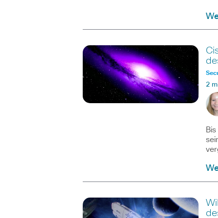
We
Ci
de
Secu
2 m
Bis
sei
ver
We
Wi
de