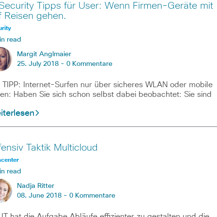
 Security Tipps für User: Wenn Firmen-Geräte mit
f Reisen gehen.
rity
in read
Margit Anglmaier
25. July 2018 -
0 Kommentare
TIPP: Internet-Surfen nur über sicheres WLAN oder mobile
en: Haben Sie sich schon selbst dabei beobachtet: Sie sind
iterlesen
fensiv Taktik Multicloud
acenter
in read
Nadja Ritter
08. June 2018 -
0 Kommentare
 IT hat die Aufgabe Abläufe effizienter zu gestalten und die