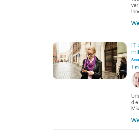
ver
Inn
We
IT
mi
Secu
1 m
Url
die
Mit
We