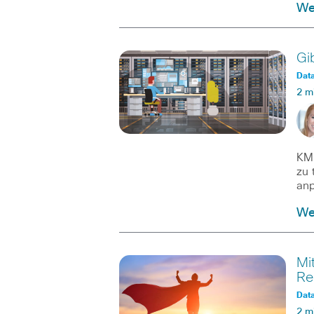
We
Gi
Dat
2 m
KMU
zu 
anp
We
Mi
Re
Dat
2 m