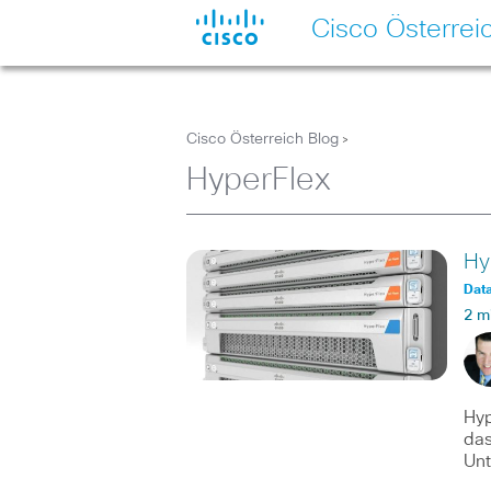
Cisco Österrei
Cisco Österreich Blog
>
HyperFlex
Hy
Dat
2 m
Hyp
das
Un