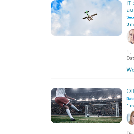
IT
au
Secu
3 m
1. 
Dat
We
Of
Dat
1 m
Die