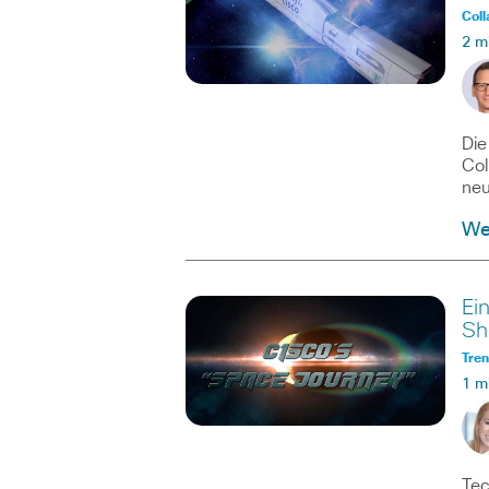
Coll
2 m
Die
Col
neu
We
Ei
Sh
Tre
1 m
Tec