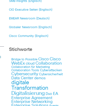
SMB Insights (Englisch)
CIO Executive Seiten (Englisch)
EMEAR Newsroom (Deutsch)
Globaler Newsroom (Englisch)
Cisco Community (Englisch)
Stichworte
o
Cisco
Cisco
Bridge to Possible
WebEx
Collaboration
cloud
Collaboration für Marketing
Cyberattacken
Collaboration Tools
Cybersecurity
Cybersicherheit
Data Center
demos
digitale
Transformation
Digitalisierung
EA
Duo
Enterprise Agreement
Enterprise Networking
Enterprise Solutions
Events