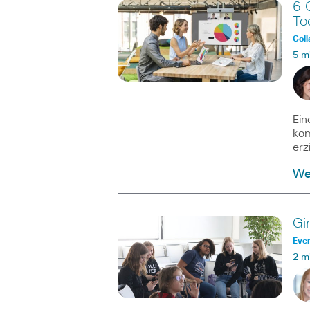
6 
To
Coll
5 m
Ein
kom
erz
We
Gi
Eve
2 m