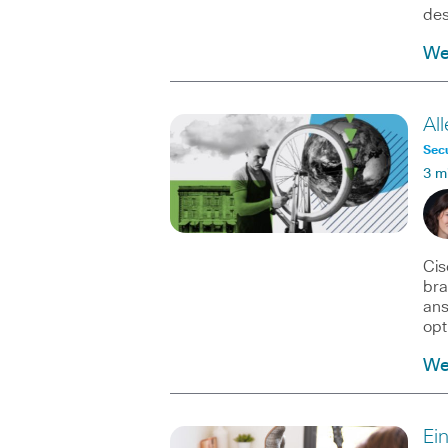
des
We
Al
Secu
3 m
Cis
bra
ans
opt
We
Ei