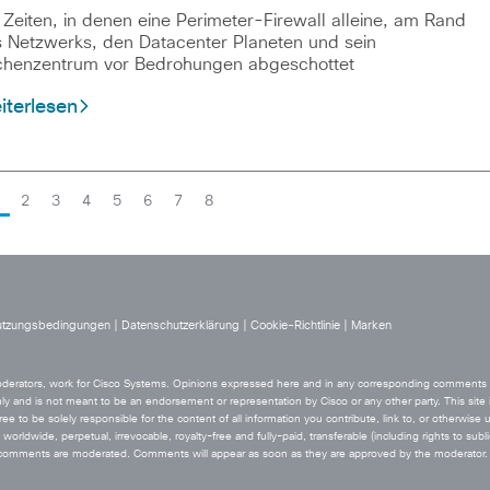
 Zeiten, in denen eine Perimeter-Firewall alleine, am Rand
 Netzwerks, den Datacenter Planeten und sein
henzentrum vor Bedrohungen abgeschottet
iterlesen
2
3
4
5
6
7
8
tzungsbedingungen
|
Datenschutzerklärung
|
Cookie-Richtlinie
|
Marken
 moderators, work for Cisco Systems. Opinions expressed here and in any corresponding comments ar
ly and is not meant to be an endorsement or representation by Cisco or any other party. This site i
ee to be solely responsible for the content of all information you contribute, link to, or otherwise 
orldwide, perpetual, irrevocable, royalty-free and fully-paid, transferable (including rights to sublic
he comments are moderated. Comments will appear as soon as they are approved by the moderator.