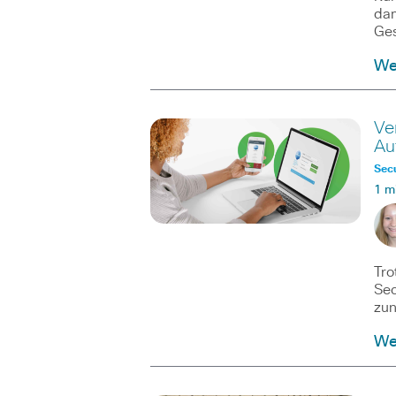
dam
Ges
We
Ve
Au
Secu
1 m
Tro
Sec
zun
We