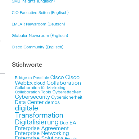
SMB Insights (Englisch)
CIO Executive Seiten (Englisch)
EMEAR Newsroom (Deutsch)
Globaler Newsroom (Englisch)
n
Cisco Community (Englisch)
Stichworte
Cisco
Cisco
Bridge to Possible
WebEx
Collaboration
cloud
Collaboration für Marketing
Cyberattacken
Collaboration Tools
Cybersecurity
Cybersicherheit
Data Center
demos
digitale
Transformation
Digitalisierung
EA
Duo
Enterprise Agreement
Enterprise Networking
Enterprise Solutions
Events