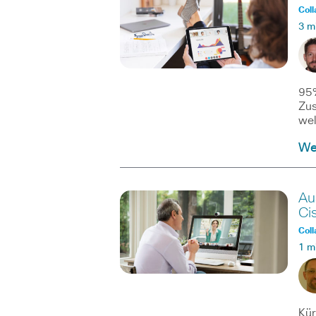
Coll
3 m
95%
Zus
wel
We
Au
Ci
Coll
1 m
Kür