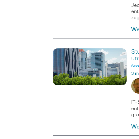
Jed
ent
zug
We
St
un
Secu
3 m
IT-
ent
gro
We