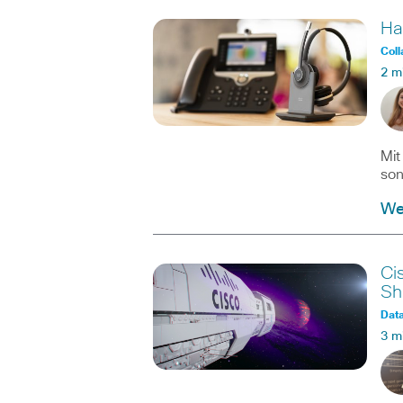
Ha
Coll
2 m
Mit
son
We
Ci
Sh
Dat
3 m