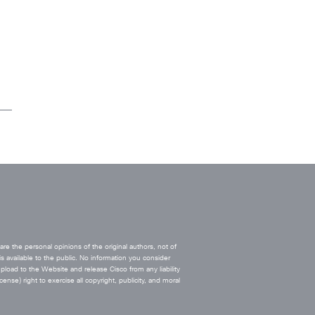
e the personal opinions of the original authors, not of
s available to the public. No information you consider
upload to the Website and release Cisco from any liability
ense) right to exercise all copyright, publicity, and moral