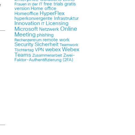
free trials
gratis
e
Frauen in der IT
version
Home office
HyperFlex
Homeoffice
hyperkonvergente Infrastruktur
Innovation
Licensing
IT
Online
Microsoft
Netzwerk
Meeting
phishing
remote work
Rechenzentrum
Security
Sicherheit
Teamwork
Webex
webex
VPN
Töchtertag
Teams
Zwei-
Zusammenarbeit
Faktor-Authentifizierung (2FA)