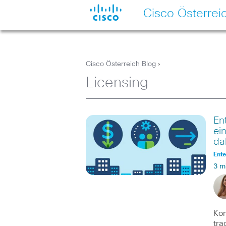
Cisco Österrei
Cisco Österreich Blog
>
Licensing
En
ei
da
Ente
3 m
Kom
tra