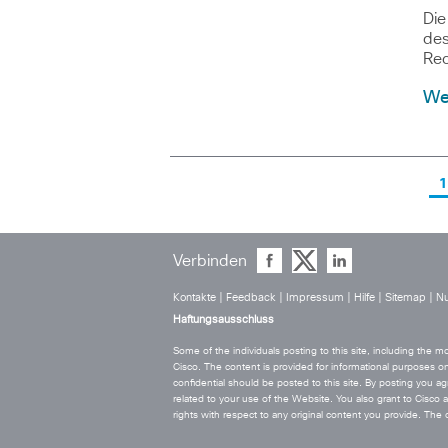
Die
des
Rec
We
1
Verbinden
Kontakte
|
Feedback
|
Impressum
|
Hilfe
|
Sitemap
|
Nu
Haftungsausschluss
Some of the individuals posting to this site, including the
Cisco. The content is provided for informational purposes on
confidential should be posted to this site. By posting you agr
related to your use of the Website. You also grant to Cisco a w
rights with respect to any original content you provide. T