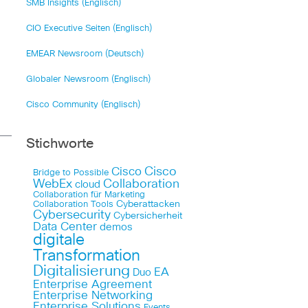
SMB Insights (Englisch)
CIO Executive Seiten (Englisch)
EMEAR Newsroom (Deutsch)
Globaler Newsroom (Englisch)
Cisco Community (Englisch)
Stichworte
Cisco
Cisco
Bridge to Possible
WebEx
Collaboration
cloud
Collaboration für Marketing
Cyberattacken
Collaboration Tools
Cybersecurity
Cybersicherheit
Data Center
demos
digitale
Transformation
Digitalisierung
EA
Duo
Enterprise Agreement
Enterprise Networking
Enterprise Solutions
Events