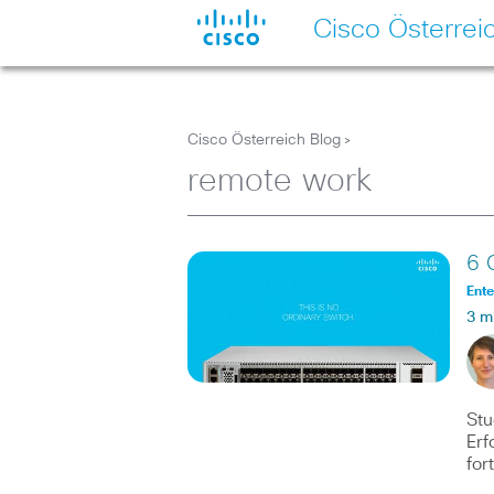
Cisco Österrei
Cisco Österreich Blog
>
remote work
6 
Ente
3 m
Stu
Erf
for