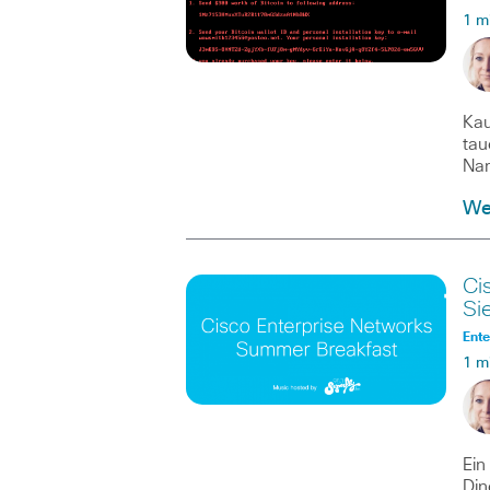
1 m
Kau
tau
Nam
We
Ci
Si
Ente
1 m
Ein
Din