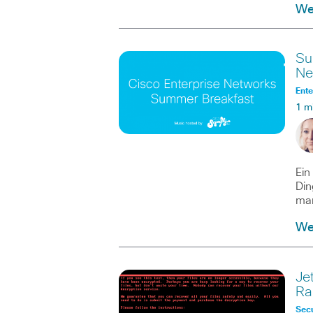
We
Su
Ne
Ente
1 m
Ein
Din
ma
We
Je
Ra
Secu