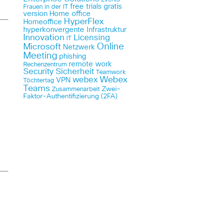
free trials
gratis
Frauen in der IT
version
Home office
HyperFlex
Homeoffice
hyperkonvergente Infrastruktur
Innovation
Licensing
IT
Online
Microsoft
Netzwerk
Meeting
phishing
remote work
Rechenzentrum
Security
Sicherheit
Teamwork
Webex
webex
VPN
Töchtertag
Teams
Zwei-
Zusammenarbeit
Faktor-Authentifizierung (2FA)