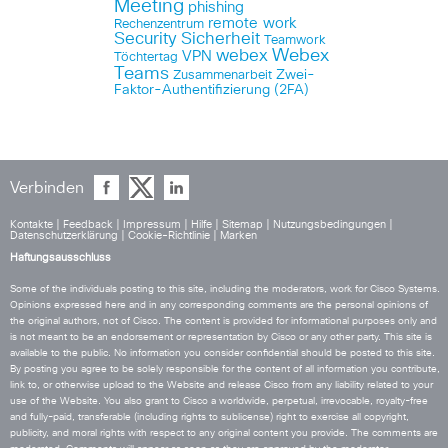
Meeting
phishing
remote work
Rechenzentrum
Security
Sicherheit
Teamwork
Webex
webex
VPN
Töchtertag
Teams
Zwei-
Zusammenarbeit
Faktor-Authentifizierung (2FA)
Verbinden
Kontakte
|
Feedback
|
Impressum
|
Hilfe
|
Sitemap
|
Nutzungsbedingungen
|
Datenschutzerklärung
|
Cookie-Richtlinie
|
Marken
Haftungsausschluss
Some of the individuals posting to this site, including the moderators, work for Cisco Systems.
Opinions expressed here and in any corresponding comments are the personal opinions of
the original authors, not of Cisco. The content is provided for informational purposes only and
is not meant to be an endorsement or representation by Cisco or any other party. This site is
available to the public. No information you consider confidential should be posted to this site.
By posting you agree to be solely responsible for the content of all information you contribute,
link to, or otherwise upload to the Website and release Cisco from any liability related to your
use of the Website. You also grant to Cisco a worldwide, perpetual, irrevocable, royalty-free
and fully-paid, transferable (including rights to sublicense) right to exercise all copyright,
publicity, and moral rights with respect to any original content you provide. The comments are