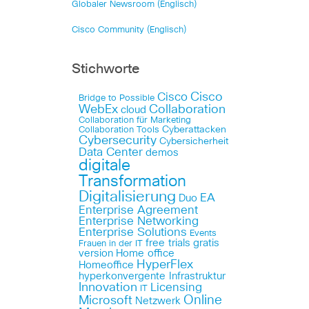
Globaler Newsroom (Englisch)
Cisco Community (Englisch)
Stichworte
Cisco
Cisco
Bridge to Possible
WebEx
Collaboration
cloud
Collaboration für Marketing
Cyberattacken
Collaboration Tools
Cybersecurity
Cybersicherheit
Data Center
demos
digitale
Transformation
Digitalisierung
EA
Duo
Enterprise Agreement
Enterprise Networking
Enterprise Solutions
Events
free trials
gratis
Frauen in der IT
version
Home office
HyperFlex
Homeoffice
hyperkonvergente Infrastruktur
Innovation
Licensing
IT
Online
Microsoft
Netzwerk