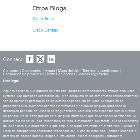
Otros Blogs
Cisco Brasil
Cisco Cansac
Connect
Contactos
|
Comentarios
|
Ayuda
|
Mapa del sitio
|
Términos y condiciones
|
Declaración de privacidad
|
Política de cookies
|
Marcas registradas
Nota legal
Algunas personas que publican en este sitio, incluidos los moderadores, trabajan para Cisco
Systems. Las opiniones expresadas aquí y en cualquiera de los comentarios correspondientes
son las opiniones personales de los autores originales, no de Cisco. El contenido se
proporciona exclusivamente con fines informativos y no implica ninguna aprobación ni
declaración por parte de Cisco ni de ningún tercero. Este sitio está disponible para el público
en general. No se debe publicar en él ninguna información que se considere confidencial. Al
publicar, acepta ser el único responsable de toda la información que facilite, que sea el destino
de los enlaces que proporcione o que cargue de algún otro modo en el sitio web, y exime a
Cisco de cualquier responsabilidad relacionada con el uso de dicho sitio. También reconoce el
derecho de alcance mundial, perpetuo, irrevocable, exento de regalías y totalmente