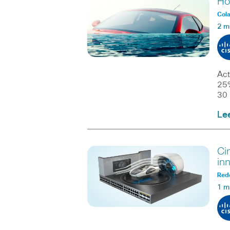
Ho
Col
2 m
Act
25%
30 
Le
Ci
in
Red
1 m