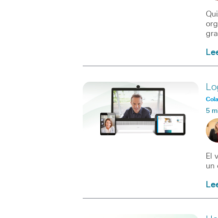
Qui
org
gra
Le
Lo
Col
5 m
El 
un 
Le