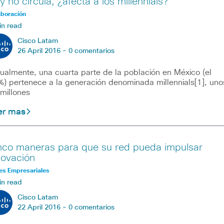
y no circula, ¿afecta a los millennials?
aboración
in read
Cisco Latam
26 April 2016 -
0 comentarios
ualmente, una cuarta parte de la población en México (el
) pertenece a la generación denominada millennials[1], uno
millones
er mas
nco maneras para que su red pueda impulsar
novación
es Empresariales
in read
Cisco Latam
22 April 2016 -
0 comentarios