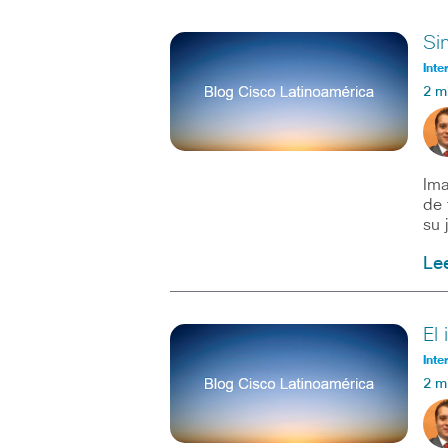
Si
Inte
2 m
Ima
de 
su 
Le
El
Inte
2 m