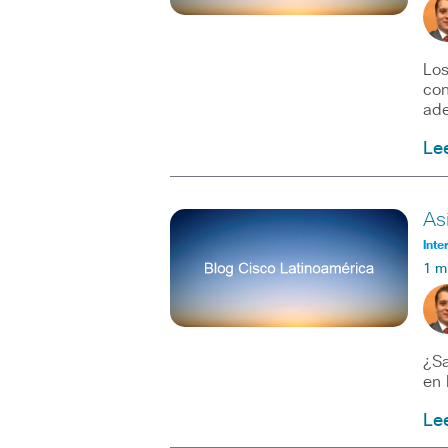
Los
con
ade
Le
As
Inte
1 m
¿Sa
en 
Le