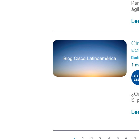
Par
ági
Le
Ci
ac
Red
1 m
¿Qu
Si 
Le