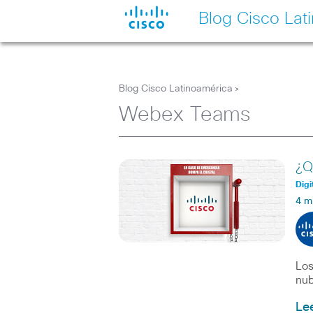
Blog Cisco Lat
Blog Cisco Latinoamérica
>
Webex Teams
¿Q
Digi
4 m
Los
nub
Le