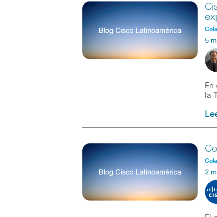
Ci
ex
Col
5 m
En 
la 
Le
Co
Col
2 m