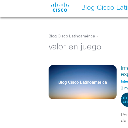
Blog Cisco Lat
Blog Cisco Latinoamérica
>
valor en juego
In
ex
Inte
2 m
Por
de 