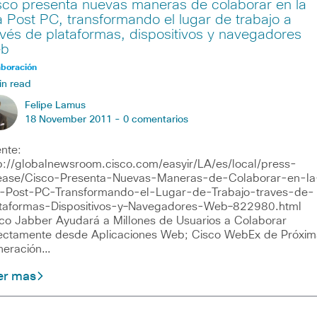
sco presenta nuevas maneras de colaborar en la
a Post PC, transformando el lugar de trabajo a
avés de plataformas, dispositivos y navegadores
b
aboración
in read
Felipe Lamus
18 November 2011 -
0 comentarios
nte:
p://globalnewsroom.cisco.com/easyir/LA/es/local/press-
ease/Cisco-Presenta-Nuevas-Maneras-de-Colaborar-en-la
-Post-PC-Transformando-el-Lugar-de-Trabajo-traves-de-
taformas-Dispositivos-y–Navegadores-Web–822980.html
co Jabber Ayudará a Millones de Usuarios a Colaborar
ectamente desde Aplicaciones Web; Cisco WebEx de Próxim
neración…
er mas