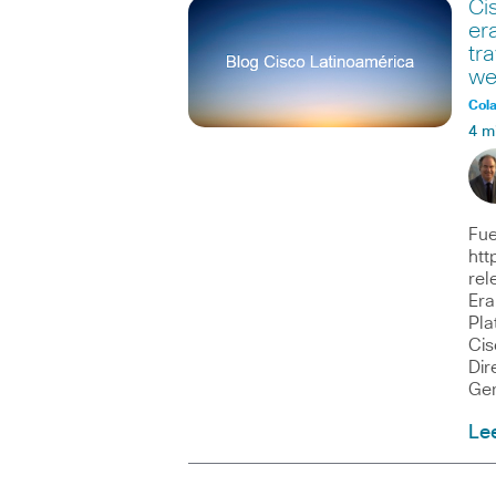
Ci
er
tr
we
Col
4 m
Fue
htt
rel
Era
Pla
Cis
Dir
Ge
Le