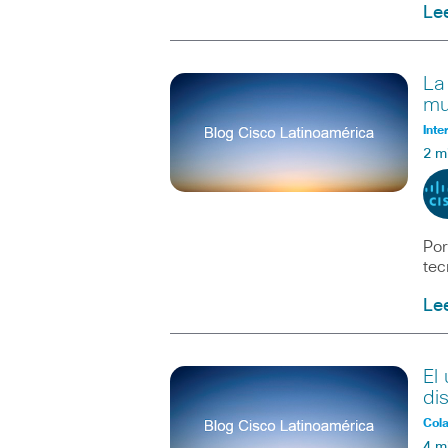
Le
La
mu
Inte
2 m
Por
tec
Le
El
di
Col
4 m