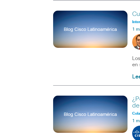
Cu
Inte
1 m
Los
en 
Le
¿P
de
Col
1 m