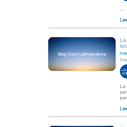
…
Le
La
la
Col
3 m
La 
per
par
Le