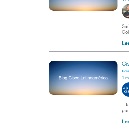
Saú
Col
Le
Ci
Col
1 m
Jab
par
Le