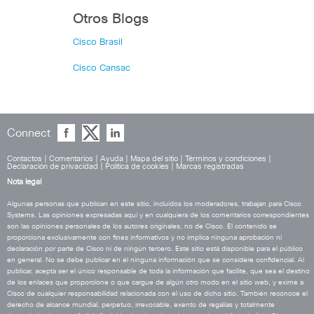
Otros Blogs
Cisco Brasil
Cisco Cansac
Connect
Contactos
|
Comentarios
|
Ayuda
|
Mapa del sitio
|
Términos y condiciones
|
Declaración de privacidad
|
Política de cookies
|
Marcas registradas
Nota legal
Algunas personas que publican en este sitio, incluidos los moderadores, trabajan para Cisco
Systems. Las opiniones expresadas aquí y en cualquiera de los comentarios correspondientes
son las opiniones personales de los autores originales, no de Cisco. El contenido se
proporciona exclusivamente con fines informativos y no implica ninguna aprobación ni
declaración por parte de Cisco ni de ningún tercero. Este sitio está disponible para el público
en general. No se debe publicar en él ninguna información que se considere confidencial. Al
publicar, acepta ser el único responsable de toda la información que facilite, que sea el destino
de los enlaces que proporcione o que cargue de algún otro modo en el sitio web, y exime a
Cisco de cualquier responsabilidad relacionada con el uso de dicho sitio. También reconoce el
derecho de alcance mundial, perpetuo, irrevocable, exento de regalías y totalmente