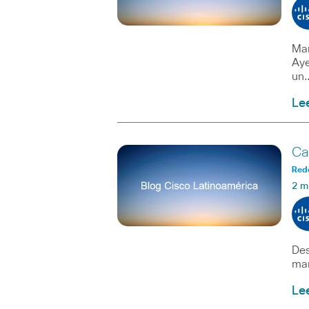
Mar
Aye
un
Le
Ca
Red
2 m
Des
mañ
Le