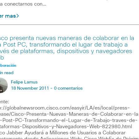
a conectarnos con…
er mas
sco presenta nuevas maneras de colaborar en la
a Post PC, transformando el lugar de trabajo a
avés de plataformas, dispositivos y navegadores
b
aboración
in read
Felipe Lamus
18 November 2011 -
0 comentarios
nte:
p://globalnewsroom.cisco.com/easyir/LA/es/local/press-
ease/Cisco-Presenta-Nuevas-Maneras-de-Colaborar-en-la
-Post-PC-Transformando-el-Lugar-de-Trabajo-traves-de-
taformas-Dispositivos-y–Navegadores-Web–822980.html
co Jabber Ayudará a Millones de Usuarios a Colaborar
ectamente desde Aplicaciones Web; Cisco WebEx de Próxim