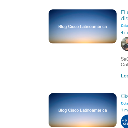
El
di
Col
4 m
Saú
Col
Le
Ci
Col
1 m