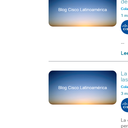
de
Col
1 m
…
Le
La
la
Col
3 m
La 
per