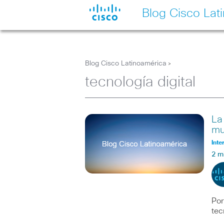
Blog Cisco Lat
Blog Cisco Latinoamérica
>
tecnología digital
La
mu
Inte
2 m
Por
tec