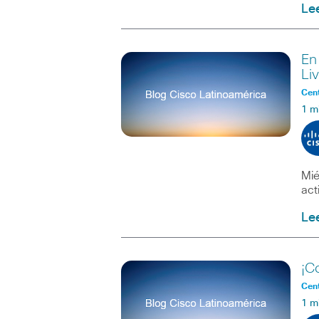
Le
En
Li
Cent
1 m
Mié
act
Le
¡C
Cent
1 m