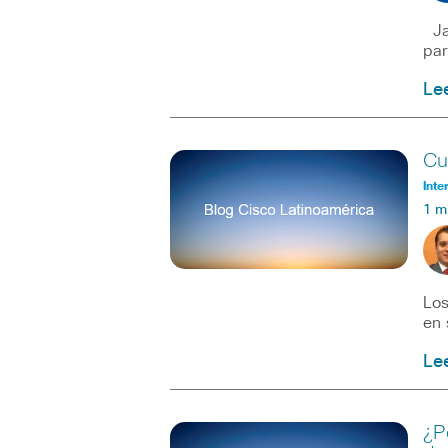
Jab
par
Le
Cu
Inte
1 m
Los
en 
Le
¿P