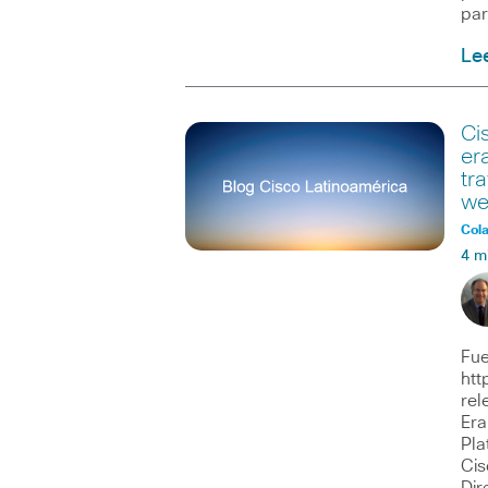
par
Le
Ci
er
tr
we
Col
4 m
Fue
htt
rel
Era
Pla
Cis
Dir