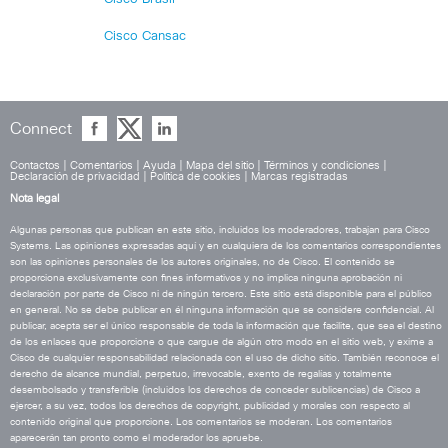
Cisco Cansac
Connect
Contactos
|
Comentarios
|
Ayuda
|
Mapa del sitio
|
Términos y condiciones
|
Declaración de privacidad
|
Política de cookies
|
Marcas registradas
Nota legal
Algunas personas que publican en este sitio, incluidos los moderadores, trabajan para Cisco
Systems. Las opiniones expresadas aquí y en cualquiera de los comentarios correspondientes
son las opiniones personales de los autores originales, no de Cisco. El contenido se
proporciona exclusivamente con fines informativos y no implica ninguna aprobación ni
declaración por parte de Cisco ni de ningún tercero. Este sitio está disponible para el público
en general. No se debe publicar en él ninguna información que se considere confidencial. Al
publicar, acepta ser el único responsable de toda la información que facilite, que sea el destino
de los enlaces que proporcione o que cargue de algún otro modo en el sitio web, y exime a
Cisco de cualquier responsabilidad relacionada con el uso de dicho sitio. También reconoce el
derecho de alcance mundial, perpetuo, irrevocable, exento de regalías y totalmente
desembolsado y transferible (incluidos los derechos de conceder sublicencias) de Cisco a
ejercer, a su vez, todos los derechos de copyright, publicidad y morales con respecto al
contenido original que proporcione. Los comentarios se moderan. Los comentarios
aparecerán tan pronto como el moderador los apruebe.