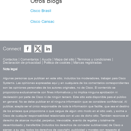
Otros Blogs
Cisco Brasil
Cisco Cansac
Connect
Contactos
|
Comentarios
|
Ayuda
|
Mapa del sitio
|
Términos y condiciones
|
Declaración de privacidad
|
Política de cookies
|
Marcas registradas
Nota legal
Algunas personas que publican en este sitio, incluidos los moderadores, trabajan para Cisco
Systems. Las opiniones expresadas aquí y en cualquiera de los comentarios correspondientes
son las opiniones personales de los autores originales, no de Cisco. El contenido se
proporciona exclusivamente con fines informativos y no implica ninguna aprobación ni
declaración por parte de Cisco ni de ningún tercero. Este sitio está disponible para el público
en general. No se debe publicar en él ninguna información que se considere confidencial. Al
publicar, acepta ser el único responsable de toda la información que facilite, que sea el destino
de los enlaces que proporcione o que cargue de algún otro modo en el sitio web, y exime a
Cisco de cualquier responsabilidad relacionada con el uso de dicho sitio. También reconoce el
derecho de alcance mundial, perpetuo, irrevocable, exento de regalías y totalmente
desembolsado y transferible (incluidos los derechos de conceder sublicencias) de Cisco a
ejercer, a su vez, todos los derechos de copyright, publicidad y morales con respecto al