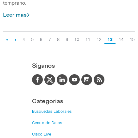
temprano,
Leer mas
«
‹
4
5
6
7
8
9
10
11
12
13
14
15
Siganos
Categorías
Búsquedas Laborales
Centro de Datos
Cisco Live