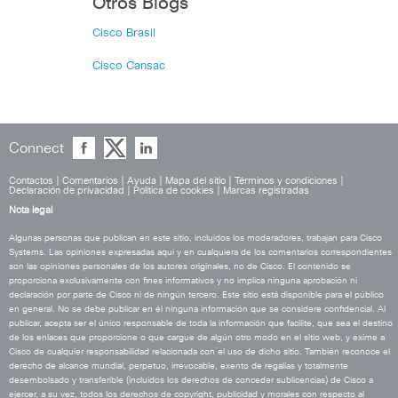
Otros Blogs
Cisco Brasil
Cisco Cansac
Connect
Contactos
|
Comentarios
|
Ayuda
|
Mapa del sitio
|
Términos y condiciones
|
Declaración de privacidad
|
Política de cookies
|
Marcas registradas
Nota legal
Algunas personas que publican en este sitio, incluidos los moderadores, trabajan para Cisco
Systems. Las opiniones expresadas aquí y en cualquiera de los comentarios correspondientes
son las opiniones personales de los autores originales, no de Cisco. El contenido se
proporciona exclusivamente con fines informativos y no implica ninguna aprobación ni
declaración por parte de Cisco ni de ningún tercero. Este sitio está disponible para el público
en general. No se debe publicar en él ninguna información que se considere confidencial. Al
publicar, acepta ser el único responsable de toda la información que facilite, que sea el destino
de los enlaces que proporcione o que cargue de algún otro modo en el sitio web, y exime a
Cisco de cualquier responsabilidad relacionada con el uso de dicho sitio. También reconoce el
derecho de alcance mundial, perpetuo, irrevocable, exento de regalías y totalmente
desembolsado y transferible (incluidos los derechos de conceder sublicencias) de Cisco a
ejercer, a su vez, todos los derechos de copyright, publicidad y morales con respecto al