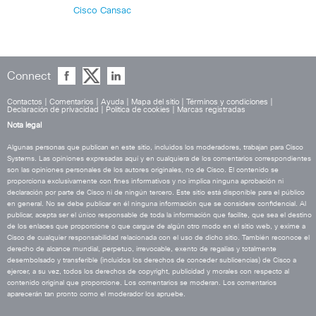
Cisco Cansac
Connect
Contactos
|
Comentarios
|
Ayuda
|
Mapa del sitio
|
Términos y condiciones
|
Declaración de privacidad
|
Política de cookies
|
Marcas registradas
Nota legal
Algunas personas que publican en este sitio, incluidos los moderadores, trabajan para Cisco
Systems. Las opiniones expresadas aquí y en cualquiera de los comentarios correspondientes
son las opiniones personales de los autores originales, no de Cisco. El contenido se
proporciona exclusivamente con fines informativos y no implica ninguna aprobación ni
declaración por parte de Cisco ni de ningún tercero. Este sitio está disponible para el público
en general. No se debe publicar en él ninguna información que se considere confidencial. Al
publicar, acepta ser el único responsable de toda la información que facilite, que sea el destino
de los enlaces que proporcione o que cargue de algún otro modo en el sitio web, y exime a
Cisco de cualquier responsabilidad relacionada con el uso de dicho sitio. También reconoce el
derecho de alcance mundial, perpetuo, irrevocable, exento de regalías y totalmente
desembolsado y transferible (incluidos los derechos de conceder sublicencias) de Cisco a
ejercer, a su vez, todos los derechos de copyright, publicidad y morales con respecto al
contenido original que proporcione. Los comentarios se moderan. Los comentarios
aparecerán tan pronto como el moderador los apruebe.