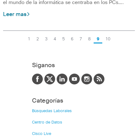
el mundo de la informática se centraba en los PCs….
Leer mas
1
2
3
4
5
6
7
8
9
10
Siganos
Categorías
Búsquedas Laborales
Centro de Datos
Cisco Live