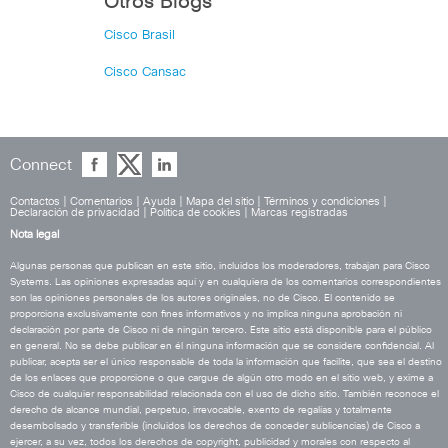
Otros Blogs
Cisco Brasil
Cisco Cansac
Connect
Contactos
|
Comentarios
|
Ayuda
|
Mapa del sitio
|
Términos y condiciones
|
Declaración de privacidad
|
Política de cookies
|
Marcas registradas
Nota legal
Algunas personas que publican en este sitio, incluidos los moderadores, trabajan para Cisco
Systems. Las opiniones expresadas aquí y en cualquiera de los comentarios correspondientes
son las opiniones personales de los autores originales, no de Cisco. El contenido se
proporciona exclusivamente con fines informativos y no implica ninguna aprobación ni
declaración por parte de Cisco ni de ningún tercero. Este sitio está disponible para el público
en general. No se debe publicar en él ninguna información que se considere confidencial. Al
publicar, acepta ser el único responsable de toda la información que facilite, que sea el destino
de los enlaces que proporcione o que cargue de algún otro modo en el sitio web, y exime a
Cisco de cualquier responsabilidad relacionada con el uso de dicho sitio. También reconoce el
derecho de alcance mundial, perpetuo, irrevocable, exento de regalías y totalmente
desembolsado y transferible (incluidos los derechos de conceder sublicencias) de Cisco a
ejercer, a su vez, todos los derechos de copyright, publicidad y morales con respecto al