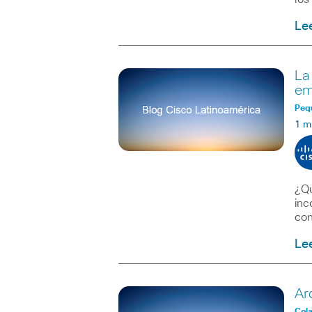
Le
La
em
Peq
1 m
¿Qu
inc
con
Le
Ar
Col