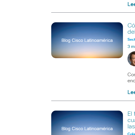
Le
Có
de
Sect
3 m
Com
enc
Le
El
cu
la
Col