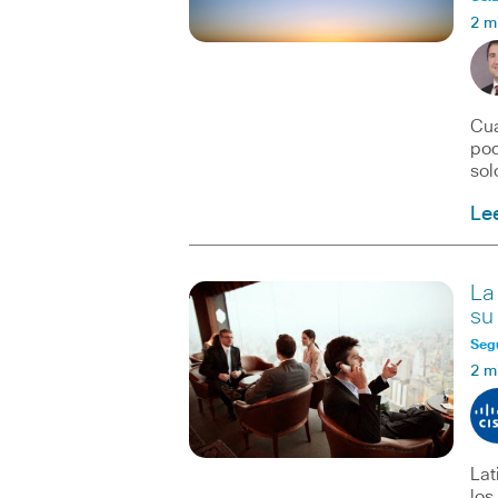
2 m
Cua
pod
sol
Le
La
su
Seg
2 m
Lat
los