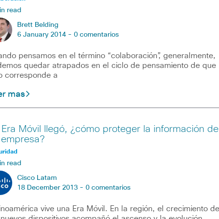
in read
Brett Belding
6 January 2014 -
0 comentarios
ndo pensamos en el término “colaboración”, generalmente,
emos quedar atrapados en el ciclo de pensamiento de que
o corresponde a
er mas
 Era Móvil llegó, ¿cómo proteger la información de
 empresa?
uridad
in read
Cisco Latam
18 December 2013 -
0 comentarios
inoamérica vive una Era Móvil. En la región, el crecimiento d
 nuevos dispositivos acompañó el ascenso y la evolución