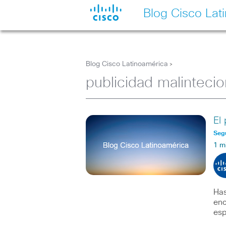
Blog Cisco Lat
Blog Cisco Latinoamérica
>
publicidad malinteci
El
Seg
1 m
Has
enc
esp