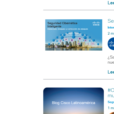
Le
Se
Inte
2 m
¿Sa
nue
Le
#C
mu
Seg
1 m