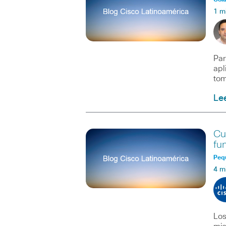
1 m
Par
apl
tom
Le
Cu
fu
Peq
4 m
Los