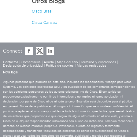
Otros Blogs
Cisco Brasil
Cisco Cansac
Connect
Contactos
|
Comentarios
|
Ayuda
|
Mapa del sitio
|
Términos y condiciones
|
Declaración de privacidad
|
Política de cookies
|
Marcas registradas
Nota legal
Algunas personas que publican en este sitio, incluidos los moderadores, trabajan para Cisco
Systems. Las opiniones expresadas aquí y en cualquiera de los comentarios correspondientes
son las opiniones personales de los autores originales, no de Cisco. El contenido se
proporciona exclusivamente con fines informativos y no implica ninguna aprobación ni
declaración por parte de Cisco ni de ningún tercero. Este sitio está disponible para el público
en general. No se debe publicar en él ninguna información que se considere confidencial. Al
publicar, acepta ser el único responsable de toda la información que facilite, que sea el destino
de los enlaces que proporcione o que cargue de algún otro modo en el sitio web, y exime a
Cisco de cualquier responsabilidad relacionada con el uso de dicho sitio. También reconoce el
derecho de alcance mundial, perpetuo, irrevocable, exento de regalías y totalmente
desembolsado y transferible (incluidos los derechos de conceder sublicencias) de Cisco a
ejercer, a su vez, todos los derechos de copyright, publicidad y morales con respecto al