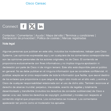
Cisco Cansac
Connect
Contactos
|
Comentarios
|
Ayuda
|
Mapa del sitio
|
Términos y condiciones
|
Declaración de privacidad
|
Política de cookies
|
Marcas registradas
Nota legal
Algunas personas que publican en este sitio, incluidos los moderadores, trabajan para Cisco
Systems. Las opiniones expresadas aquí y en cualquiera de los comentarios correspondientes
son las opiniones personales de los autores originales, no de Cisco. El contenido se
proporciona exclusivamente con fines informativos y no implica ninguna aprobación ni
declaración por parte de Cisco ni de ningún tercero. Este sitio está disponible para el público
en general. No se debe publicar en él ninguna información que se considere confidencial. Al
publicar, acepta ser el único responsable de toda la información que facilite, que sea el destino
de los enlaces que proporcione o que cargue de algún otro modo en el sitio web, y exime a
Cisco de cualquier responsabilidad relacionada con el uso de dicho sitio. También reconoce el
derecho de alcance mundial, perpetuo, irrevocable, exento de regalías y totalmente
desembolsado y transferible (incluidos los derechos de conceder sublicencias) de Cisco a
ejercer, a su vez, todos los derechos de copyright, publicidad y morales con respecto al
contenido original que proporcione. Los comentarios se moderan. Los comentarios
aparecerán tan pronto como el moderador los apruebe.