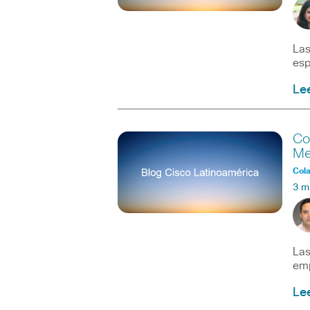
Las
esp
Le
Co
Me
Col
3 m
Las
emp
Le