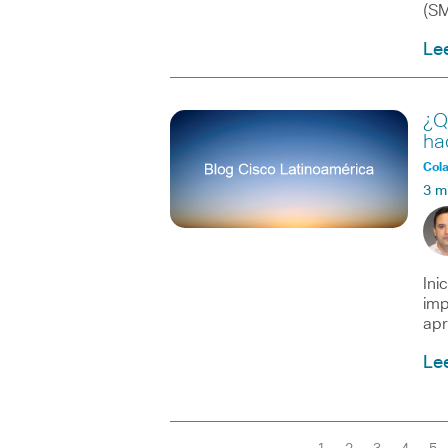
(SM
Le
¿Q
ha
Col
3 m
Ini
imp
apr
Le