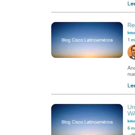
Le
Re
Inte
1 m
And
nue
Le
Un
W
Inte
6 m