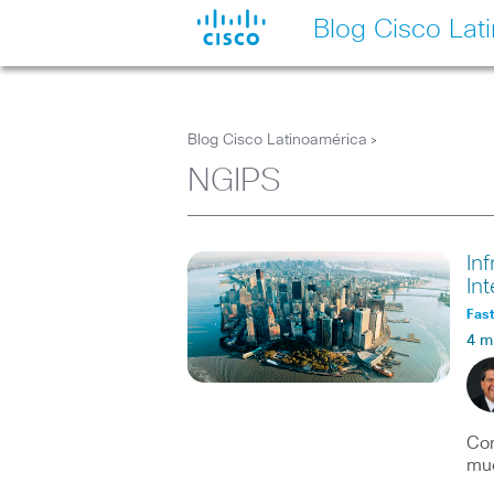
Blog Cisco Lat
Blog Cisco Latinoamérica
>
NGIPS
In
In
Fast
4 m
Com
mue