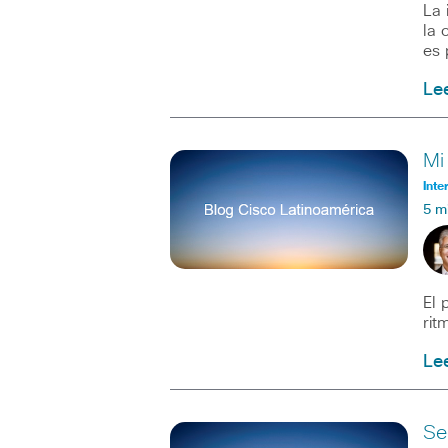
La 
la 
es 
Le
Mi
Inte
5 m
El 
rit
Le
Se