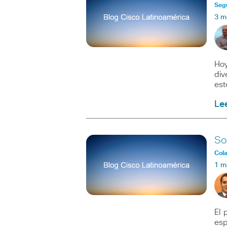
Seg
3 m
Hoy
div
est
Le
So
Col
1 m
El 
esp