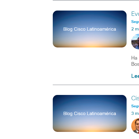
Ev
Seg
2 m
Ha 
Bos
Le
Ci
Seg
3 m