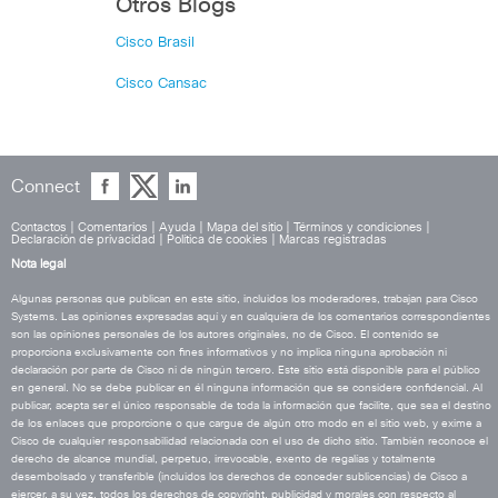
Otros Blogs
Cisco Brasil
Cisco Cansac
Connect
Contactos
|
Comentarios
|
Ayuda
|
Mapa del sitio
|
Términos y condiciones
|
Declaración de privacidad
|
Política de cookies
|
Marcas registradas
Nota legal
Algunas personas que publican en este sitio, incluidos los moderadores, trabajan para Cisco
Systems. Las opiniones expresadas aquí y en cualquiera de los comentarios correspondientes
son las opiniones personales de los autores originales, no de Cisco. El contenido se
proporciona exclusivamente con fines informativos y no implica ninguna aprobación ni
declaración por parte de Cisco ni de ningún tercero. Este sitio está disponible para el público
en general. No se debe publicar en él ninguna información que se considere confidencial. Al
publicar, acepta ser el único responsable de toda la información que facilite, que sea el destino
de los enlaces que proporcione o que cargue de algún otro modo en el sitio web, y exime a
Cisco de cualquier responsabilidad relacionada con el uso de dicho sitio. También reconoce el
derecho de alcance mundial, perpetuo, irrevocable, exento de regalías y totalmente
desembolsado y transferible (incluidos los derechos de conceder sublicencias) de Cisco a
ejercer, a su vez, todos los derechos de copyright, publicidad y morales con respecto al