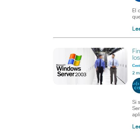
El 
que
Le
Fi
lo
Cent
2 m
Si 
Ser
apl
Le