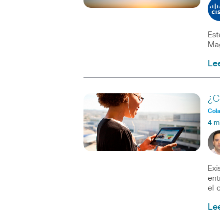
Est
Mag
Le
¿C
Col
4 m
Exi
ent
el 
Le