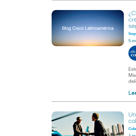
¿C
cr
se
Seg
5 m
Est
Mag
del
Le
Un
co
Col