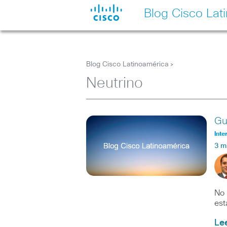
Blog Cisco Lat
Blog Cisco Latinoamérica
>
Neutrino
Gu
Inte
3 m
No 
est
Le