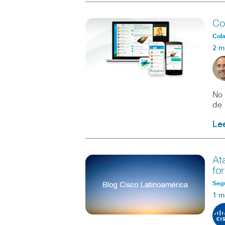
Co
Col
2 m
No 
de 
Le
At
fo
Seg
1 m