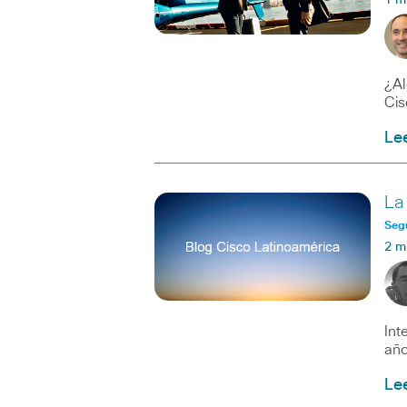
1 m
¿Al
Cis
Le
La
Seg
2 m
Int
año
Le