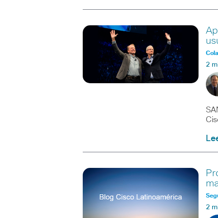
Ap
us
Col
2 m
SAN
Cis
Le
Pr
ma
Seg
2 m