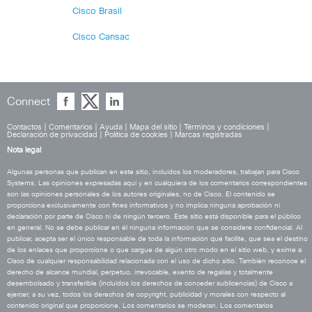
Cisco Brasil
Cisco Cansac
Connect
Contactos
|
Comentarios
|
Ayuda
|
Mapa del sitio
|
Términos y condiciones
|
Declaración de privacidad
|
Política de cookies
|
Marcas registradas
Nota legal
Algunas personas que publican en este sitio, incluidos los moderadores, trabajan para Cisco
Systems. Las opiniones expresadas aquí y en cualquiera de los comentarios correspondientes
son las opiniones personales de los autores originales, no de Cisco. El contenido se
proporciona exclusivamente con fines informativos y no implica ninguna aprobación ni
declaración por parte de Cisco ni de ningún tercero. Este sitio está disponible para el público
en general. No se debe publicar en él ninguna información que se considere confidencial. Al
publicar, acepta ser el único responsable de toda la información que facilite, que sea el destino
de los enlaces que proporcione o que cargue de algún otro modo en el sitio web, y exime a
Cisco de cualquier responsabilidad relacionada con el uso de dicho sitio. También reconoce el
derecho de alcance mundial, perpetuo, irrevocable, exento de regalías y totalmente
desembolsado y transferible (incluidos los derechos de conceder sublicencias) de Cisco a
ejercer, a su vez, todos los derechos de copyright, publicidad y morales con respecto al
contenido original que proporcione. Los comentarios se moderan. Los comentarios