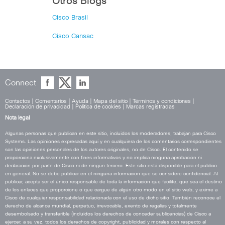
Otros Blogs
Cisco Brasil
Cisco Cansac
Connect
Contactos
|
Comentarios
|
Ayuda
|
Mapa del sitio
|
Términos y condiciones
|
Declaración de privacidad
|
Política de cookies
|
Marcas registradas
Nota legal
Algunas personas que publican en este sitio, incluidos los moderadores, trabajan para Cisco
Systems. Las opiniones expresadas aquí y en cualquiera de los comentarios correspondientes
son las opiniones personales de los autores originales, no de Cisco. El contenido se
proporciona exclusivamente con fines informativos y no implica ninguna aprobación ni
declaración por parte de Cisco ni de ningún tercero. Este sitio está disponible para el público
en general. No se debe publicar en él ninguna información que se considere confidencial. Al
publicar, acepta ser el único responsable de toda la información que facilite, que sea el destino
de los enlaces que proporcione o que cargue de algún otro modo en el sitio web, y exime a
Cisco de cualquier responsabilidad relacionada con el uso de dicho sitio. También reconoce el
derecho de alcance mundial, perpetuo, irrevocable, exento de regalías y totalmente
desembolsado y transferible (incluidos los derechos de conceder sublicencias) de Cisco a
ejercer, a su vez, todos los derechos de copyright, publicidad y morales con respecto al