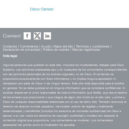
Cisco Cansac
Connect
Contactos
|
Comentarios
|
Ayuda
|
Mapa del sitio
|
Términos y condiciones
|
Declaración de privacidad
|
Política de cookies
|
Marcas registradas
Nota legal
Algunas personas que publican en este sitio, incluidos los moderadores, trabajan para Cisco
Systems. Las opiniones expresadas aquí y en cualquiera de los comentarios correspondientes
son las opiniones personales de los autores originales, no de Cisco. El contenido se
proporciona exclusivamente con fines informativos y no implica ninguna aprobación ni
declaración por parte de Cisco ni de ningún tercero. Este sitio está disponible para el público
en general. No se debe publicar en él ninguna información que se considere confidencial. Al
publicar, acepta ser el único responsable de toda la información que facilite, que sea el destino
de los enlaces que proporcione o que cargue de algún otro modo en el sitio web, y exime a
Cisco de cualquier responsabilidad relacionada con el uso de dicho sitio. También reconoce el
derecho de alcance mundial, perpetuo, irrevocable, exento de regalías y totalmente
desembolsado y transferible (incluidos los derechos de conceder sublicencias) de Cisco a
ejercer, a su vez, todos los derechos de copyright, publicidad y morales con respecto al
contenido original que proporcione. Los comentarios se moderan. Los comentarios
aparecerán tan pronto como el moderador los apruebe.