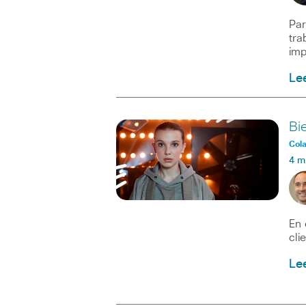
Par
tra
imp
Le
Bie
Col
4 m
En 
cli
Le