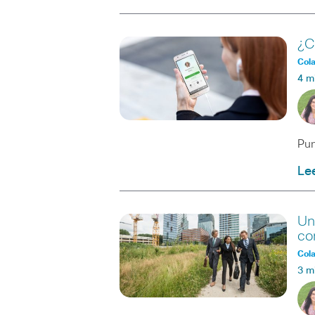
¿C
Col
4 m
Pun
Le
Un
co
Col
3 m