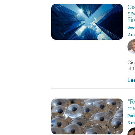
Ci
se
Fi
Seg
2 m
Cis
el 
Le
“R
ma
Part
3 m