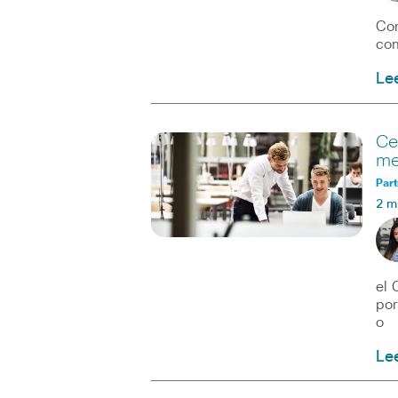
Con
com
Le
Ce
me
Part
2 m
el 
por
o
Le