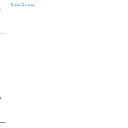
Cisco Cansac
s
s