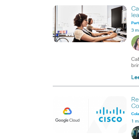
Ca
lea
Part
3 m
Cab
bri
Le
Re
Co
Col
1 m