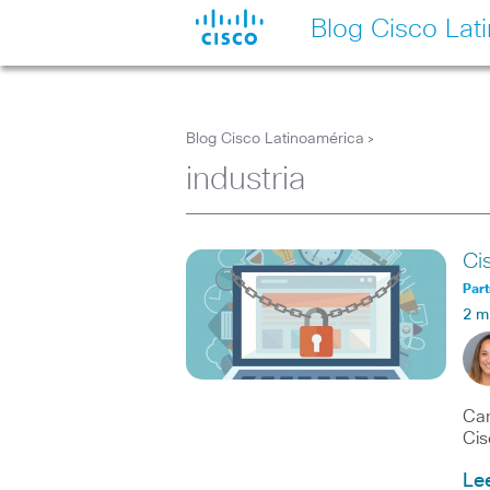
Blog Cisco Lat
Blog Cisco Latinoamérica
>
industria
Ci
Part
2 m
Can
Cis
Le