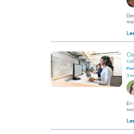
Des
mat
Le
Ca
ca
Part
3 m
En 
suc
Le