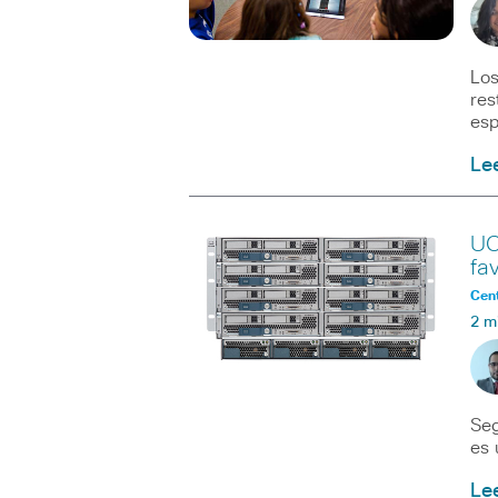
Los
res
esp
Le
UC
fa
Cent
2 m
Seg
es 
Le