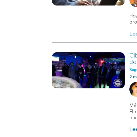
Hoy
pro
Le
Ci
de
Seg
2 m
Méx
El 
pue
Le