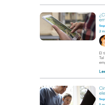
¿C
em
Seg
2 m
El 
Tal
emp
Le
Ci
el
Seg
5 m