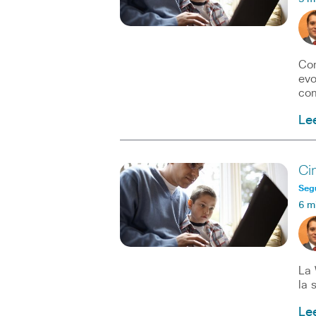
Com
evo
com
Le
Ci
Seg
6 m
La 
la 
Le