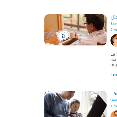
¿E
Seg
2 m
La 
con
org
Le
La
Col
1 m