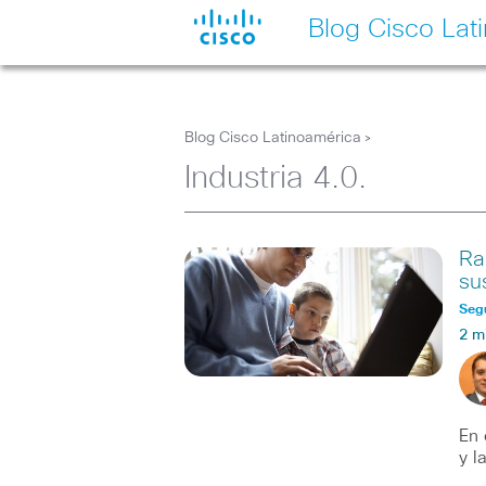
Blog Cisco Lat
Blog Cisco Latinoamérica
>
Industria 4.0.
Ra
su
Seg
2 m
En 
y l