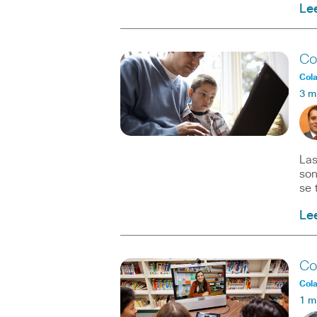
Le
Co
Col
3 m
Las
son
se 
Le
Co
Col
1 m