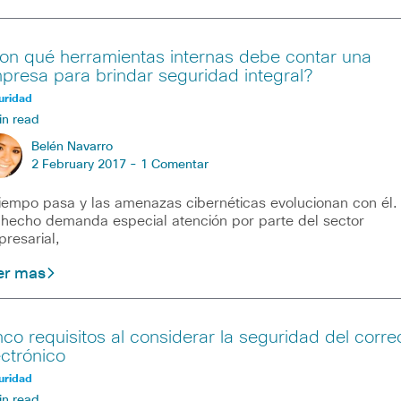
on qué herramientas internas debe contar una
presa para brindar seguridad integral?
uridad
in read
Belén Navarro
2 February 2017 -
1 Comentar
tiempo pasa y las amenazas cibernéticas evolucionan con él.
 hecho demanda especial atención por parte del sector
resarial,
er mas
nco requisitos al considerar la seguridad del corre
ectrónico
uridad
in read