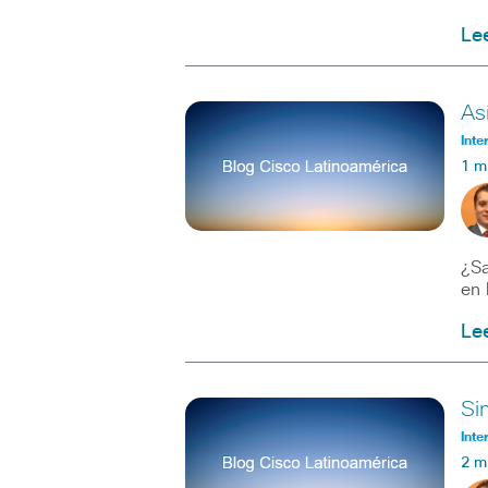
Le
As
Inte
1 m
¿Sa
en 
Le
Si
Inte
2 m