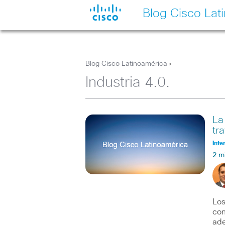
Blog Cisco Lat
Blog Cisco Latinoamérica
>
Industria 4.0.
La
tr
Inte
2 m
Los
con
ade