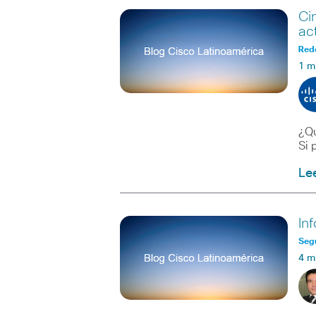
Ci
ac
Red
1 m
¿Qu
Si 
Le
In
Seg
4 m