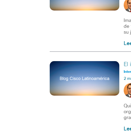
Ima
de 
su 
Le
El
Inte
2 m
Qui
org
gra
Le