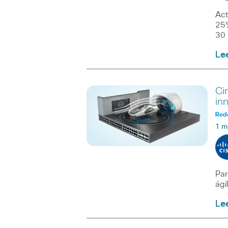
Act
25%
30 
Le
Ci
in
Red
1 m
Par
ági
Le