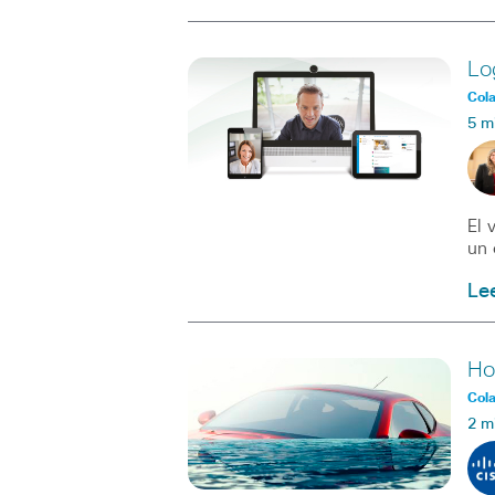
Lo
Col
5 m
El 
un 
Le
Ho
Col
2 m