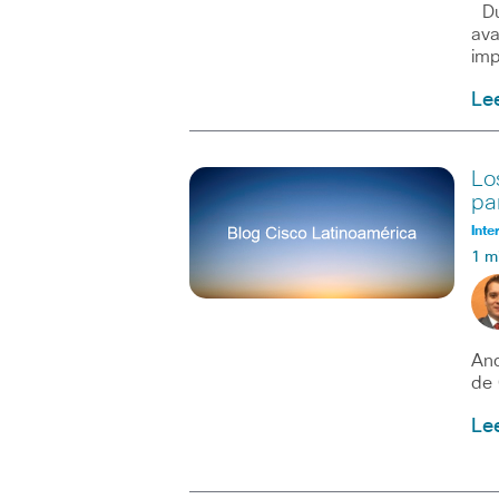
Dur
ava
imp
Le
Lo
pa
Inte
1 m
And
de 
Le