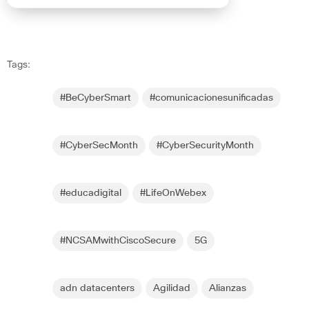
Tags:
#BeCyberSmart
#comunicacionesunificadas
#CyberSecMonth
#CyberSecurityMonth
#educadigital
#LifeOnWebex
#NCSAMwithCiscoSecure
5G
adn datacenters
Agilidad
Alianzas