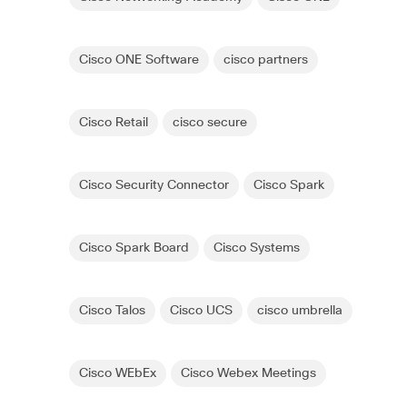
Cisco ONE Software
cisco partners
Cisco Retail
cisco secure
Cisco Security Connector
Cisco Spark
Cisco Spark Board
Cisco Systems
Cisco Talos
Cisco UCS
cisco umbrella
Cisco WEbEx
Cisco Webex Meetings