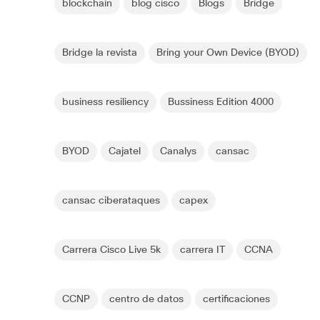
blockchain
blog cisco
Blogs
Bridge
Bridge la revista
Bring your Own Device (BYOD)
business resiliency
Bussiness Edition 4000
BYOD
Cajatel
Canalys
cansac
cansac ciberataques
capex
Carrera Cisco Live 5k
carrera IT
CCNA
CCNP
centro de datos
certificaciones