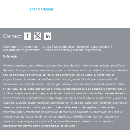
Cisco Cansac
Connect
Contactos
|
Comentarios
|
Ayuda
|
Mapa del sitio
|
Términos y condiciones
|
Declaración de privacidad
|
Política de cookies
|
Marcas registradas
Nota legal
Algunas personas que publican en este sitio, incluidos los moderadores, trabajan para Cisco
Systems. Las opiniones expresadas aquí y en cualquiera de los comentarios correspondientes
son las opiniones personales de los autores originales, no de Cisco. El contenido se
proporciona exclusivamente con fines informativos y no implica ninguna aprobación ni
declaración por parte de Cisco ni de ningún tercero. Este sitio está disponible para el público
en general. No se debe publicar en él ninguna información que se considere confidencial. Al
publicar, acepta ser el único responsable de toda la información que facilite, que sea el destino
de los enlaces que proporcione o que cargue de algún otro modo en el sitio web, y exime a
Cisco de cualquier responsabilidad relacionada con el uso de dicho sitio. También reconoce el
derecho de alcance mundial, perpetuo, irrevocable, exento de regalías y totalmente
desembolsado y transferible (incluidos los derechos de conceder sublicencias) de Cisco a
ejercer, a su vez, todos los derechos de copyright, publicidad y morales con respecto al
contenido original que proporcione. Los comentarios se moderan. Los comentarios
aparecerán tan pronto como el moderador los apruebe.