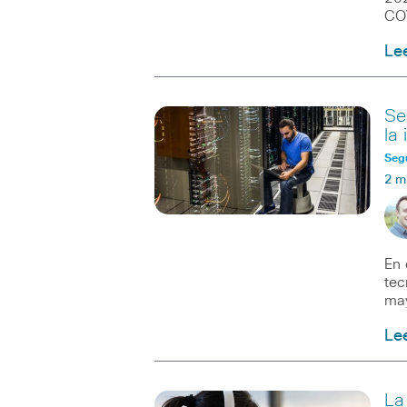
COV
Le
Se
la 
Seg
2 m
En 
tec
may
Le
La