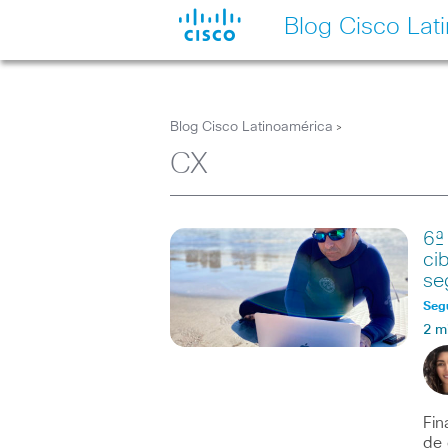
Blog Cisco Lat
Blog Cisco Latinoamérica
>
CX
6ª
ci
se
Seg
2 m
Fin
de 