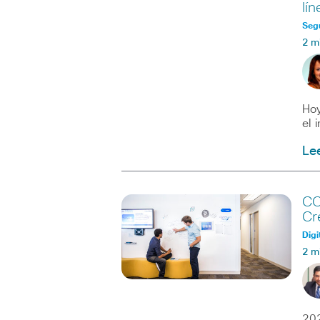
lín
Seg
2 m
Hoy
el 
Le
CO
Cr
Digi
2 m
202