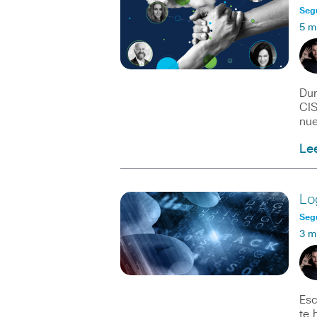
Seg
5 m
Dur
CIS
nu
Le
Lo
Seg
3 m
Esc
te 