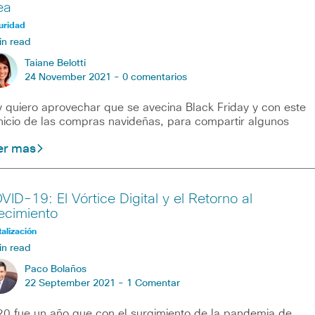
ea
uridad
in read
Taiane Belotti
24 November 2021 -
0 comentarios
 quiero aprovechar que se avecina Black Friday y con este
inicio de las compras navideñas, para compartir algunos
er mas
VID-19: El Vórtice Digital y el Retorno al
ecimiento
talización
in read
Paco Bolaños
22 September 2021 -
1 Comentar
0 fue un año que con el surgimiento de la pandemia de