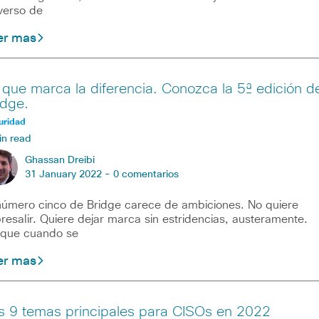
verso de
er mas
 que marca la diferencia. Conozca la 5ª edición d
idge.
uridad
in read
Ghassan Dreibi
31 January 2022 -
0 comentarios
número cinco de Bridge carece de ambiciones. No quiere
resalir. Quiere dejar marca sin estridencias, austeramente.
que cuando se
er mas
s 9 temas principales para CISOs en 2022