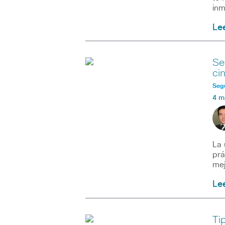
inm
Le
Se
ci
Seg
4 m
La 
prá
mej
Le
Ti