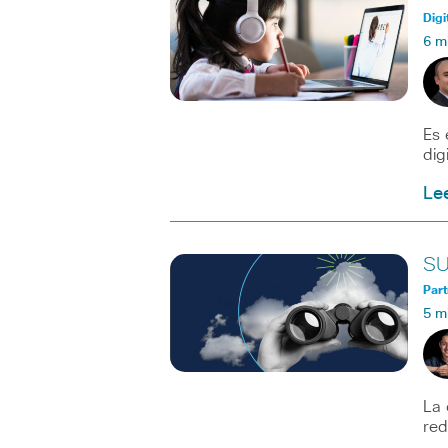
Digi
6 m
Es 
dig
Le
SU
Part
5 m
La 
red