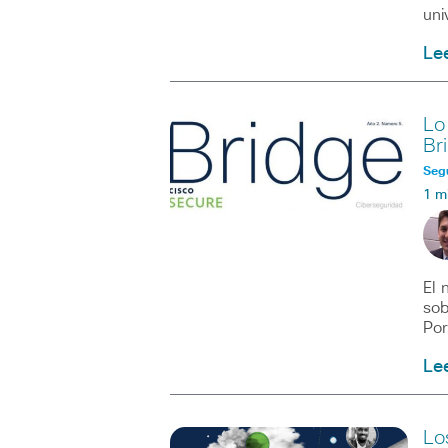
uni
Le
Lo
Br
Seg
1 m
El 
sob
Por
Le
Lo