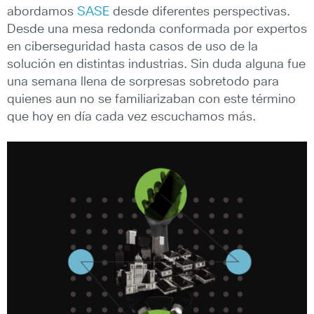
abordamos
SASE
desde diferentes perspectivas.
Desde una mesa redonda conformada por expertos
en ciberseguridad hasta casos de uso de la
solución en distintas industrias. Sin duda alguna fue
una semana llena de sorpresas sobretodo para
quienes aun no se familiarizaban con este término
que hoy en día cada vez escuchamos más.