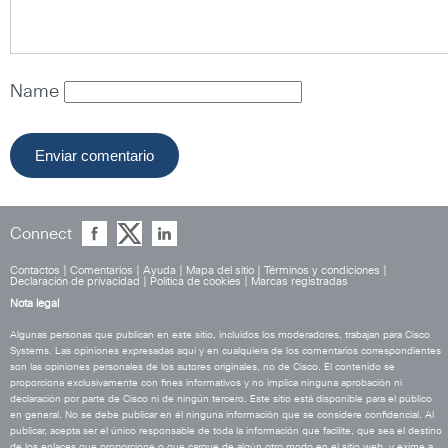
Name
Connect
Contactos
|
Comentarios
|
Ayuda
|
Mapa del sitio
|
Términos y condiciones
|
Declaración de privacidad
|
Política de cookies
|
Marcas registradas
Nota legal
Algunas personas que publican en este sitio, incluidos los moderadores, trabajan para Cisco
Systems. Las opiniones expresadas aquí y en cualquiera de los comentarios correspondientes
son las opiniones personales de los autores originales, no de Cisco. El contenido se
proporciona exclusivamente con fines informativos y no implica ninguna aprobación ni
declaración por parte de Cisco ni de ningún tercero. Este sitio está disponible para el público
en general. No se debe publicar en él ninguna información que se considere confidencial. Al
publicar, acepta ser el único responsable de toda la información que facilite, que sea el destino
de los enlaces que proporcione o que cargue de algún otro modo en el sitio web, y exime a