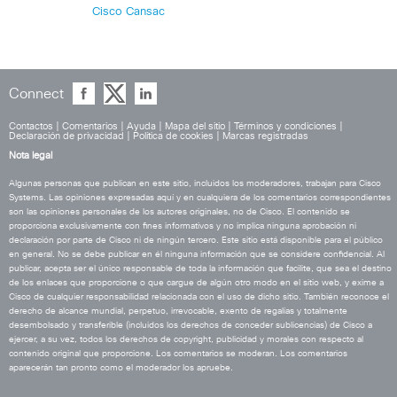
Cisco Cansac
Connect
Contactos
|
Comentarios
|
Ayuda
|
Mapa del sitio
|
Términos y condiciones
|
Declaración de privacidad
|
Política de cookies
|
Marcas registradas
Nota legal
Algunas personas que publican en este sitio, incluidos los moderadores, trabajan para Cisco
Systems. Las opiniones expresadas aquí y en cualquiera de los comentarios correspondientes
son las opiniones personales de los autores originales, no de Cisco. El contenido se
proporciona exclusivamente con fines informativos y no implica ninguna aprobación ni
declaración por parte de Cisco ni de ningún tercero. Este sitio está disponible para el público
en general. No se debe publicar en él ninguna información que se considere confidencial. Al
publicar, acepta ser el único responsable de toda la información que facilite, que sea el destino
de los enlaces que proporcione o que cargue de algún otro modo en el sitio web, y exime a
Cisco de cualquier responsabilidad relacionada con el uso de dicho sitio. También reconoce el
derecho de alcance mundial, perpetuo, irrevocable, exento de regalías y totalmente
desembolsado y transferible (incluidos los derechos de conceder sublicencias) de Cisco a
ejercer, a su vez, todos los derechos de copyright, publicidad y morales con respecto al
contenido original que proporcione. Los comentarios se moderan. Los comentarios
aparecerán tan pronto como el moderador los apruebe.