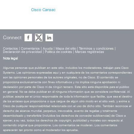
Cisco Cansac
Connect
Contactos
|
Comentarios
|
Ayuda
|
Mapa del sitio
|
Términos y condiciones
|
Declaración de privacidad
|
Política de cookies
|
Marcas registradas
Nota legal
Algunas personas que publican en este sitio, incluidos los moderadores, trabajan para Cisco
Systems. Las opiniones expresadas aquí y en cualquiera de los comentarios correspondientes
son las opiniones personales de los autores originales, no de Cisco. El contenido se
proporciona exclusivamente con fines informativos y no implica ninguna aprobación ni
declaración por parte de Cisco ni de ningún tercero. Este sitio está disponible para el público
en general. No se debe publicar en él ninguna información que se considere confidencial. Al
publicar, acepta ser el único responsable de toda la información que facilite, que sea el destino
de los enlaces que proporcione o que cargue de algún otro modo en el sitio web, y exime a
Cisco de cualquier responsabilidad relacionada con el uso de dicho sitio. También reconoce el
derecho de alcance mundial, perpetuo, irrevocable, exento de regalías y totalmente
desembolsado y transferible (incluidos los derechos de conceder sublicencias) de Cisco a
ejercer, a su vez, todos los derechos de copyright, publicidad y morales con respecto al
contenido original que proporcione. Los comentarios se moderan. Los comentarios
aparecerán tan pronto como el moderador los apruebe.