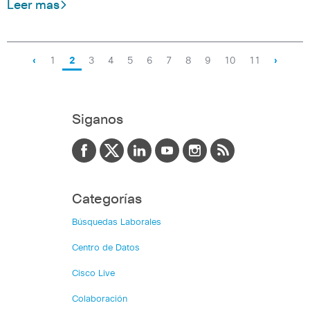
Leer mas
‹
1
2
3
4
5
6
7
8
9
10
11
›
Siganos
Categorías
Búsquedas Laborales
Centro de Datos
Cisco Live
Colaboración