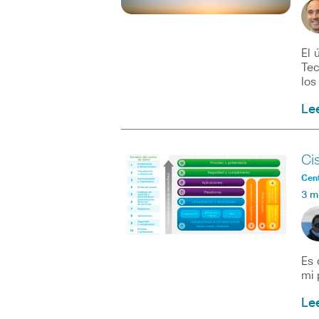
El 
Tec
los
Le
Ci
Cent
3 m
Es 
mi 
Le