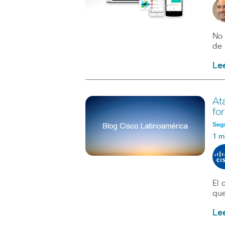
No 
de 
Le
At
fo
Seg
1 m
El 
que
Le