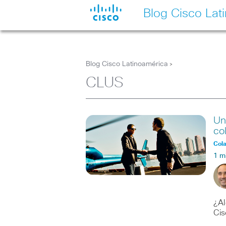
Blog Cisco Lat
Blog Cisco Latinoamérica
>
CLUS
Un
co
Col
1 m
¿Al
Cis