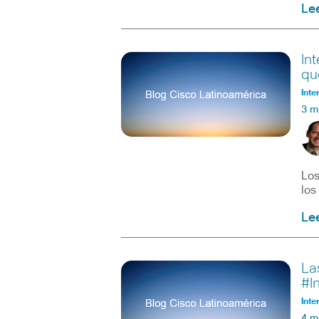
Le
In
qu
Inte
3 m
Los
los
Le
La
#I
Inte
4 m