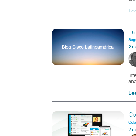
Le
La
Seg
2 m
Int
año
Le
Co
Col
2 m