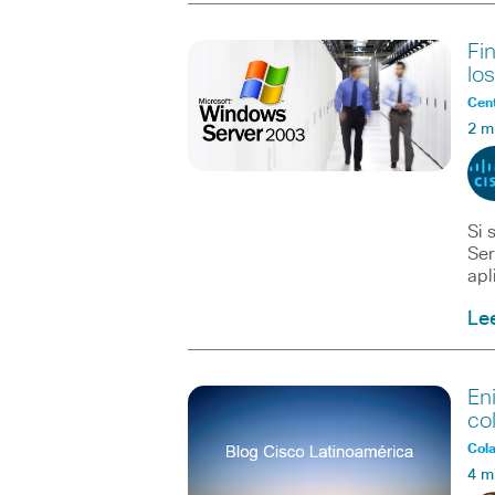
Fi
lo
Cent
2 m
Si 
Ser
apl
Le
En
co
Col
4 m