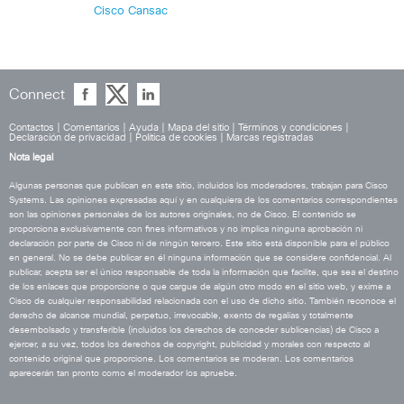
Cisco Cansac
Connect
Contactos
|
Comentarios
|
Ayuda
|
Mapa del sitio
|
Términos y condiciones
|
Declaración de privacidad
|
Política de cookies
|
Marcas registradas
Nota legal
Algunas personas que publican en este sitio, incluidos los moderadores, trabajan para Cisco
Systems. Las opiniones expresadas aquí y en cualquiera de los comentarios correspondientes
son las opiniones personales de los autores originales, no de Cisco. El contenido se
proporciona exclusivamente con fines informativos y no implica ninguna aprobación ni
declaración por parte de Cisco ni de ningún tercero. Este sitio está disponible para el público
en general. No se debe publicar en él ninguna información que se considere confidencial. Al
publicar, acepta ser el único responsable de toda la información que facilite, que sea el destino
de los enlaces que proporcione o que cargue de algún otro modo en el sitio web, y exime a
Cisco de cualquier responsabilidad relacionada con el uso de dicho sitio. También reconoce el
derecho de alcance mundial, perpetuo, irrevocable, exento de regalías y totalmente
desembolsado y transferible (incluidos los derechos de conceder sublicencias) de Cisco a
ejercer, a su vez, todos los derechos de copyright, publicidad y morales con respecto al
contenido original que proporcione. Los comentarios se moderan. Los comentarios
aparecerán tan pronto como el moderador los apruebe.