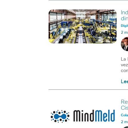
In
di
Digi
2 m
La 
vez
com
Le
Re
Ci
Col
2 m