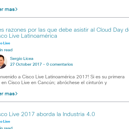
er mas
es razones por las que debe asistir al Cloud Day d
sco Live Latinoamérica
o Live
in read
Sergio Licea
27 October 2017 -
0 comentarios
envenido a Cisco Live Latinoamérica 2017! Si es su primera
 en Cisco Live en Cancún; abróchese el cinturón y
er mas
sco Live 2017 aborda la Industria 4.0
o Live
in read