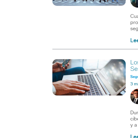
Cua
pro
seg
Le
Lo
Se
Seg
3 m
Dur
cib
y a
Le