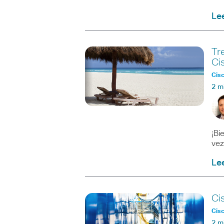
Le
Tr
Ci
Cisc
2 m
¡Bi
vez
Le
Ci
Cisc
2 m