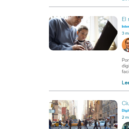
El 
Inte
3 m
Por
dig
fac
Le
Ci
Digi
2 m