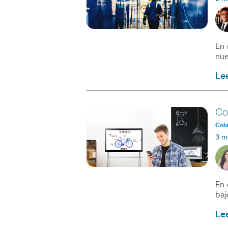
En 
nue
Le
Co
Col
3 m
En 
baj
Le