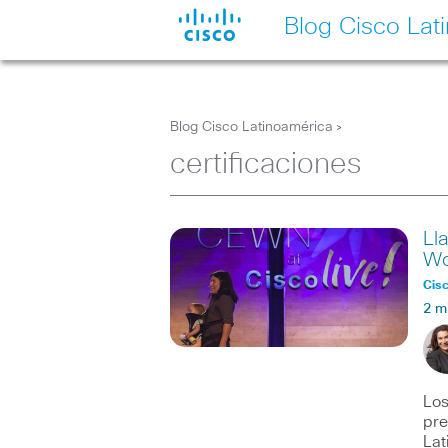
Blog Cisco Lat
Blog Cisco Latinoamérica
>
certificaciones
Ll
Wo
Cisc
2 m
Los
pre
Lat