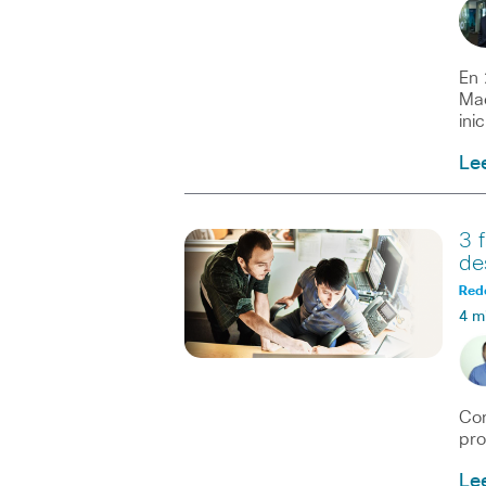
En 
Mac
ini
Le
3 
de
Red
4 m
Com
pro
Le