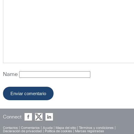
Name
Connect
Contactos
|
Comentarios
|
Ayuda
|
Mapa del sitio
|
Términos y condiciones
|
Declaración de privacidad
|
Política de cookies
|
Marcas registradas