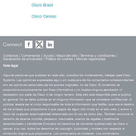
Cisco Brasil
Cisco Cansac
Connect
Contactos
|
Comentarios
|
Ayuda
|
Mapa del sitio
|
Términos y condiciones
|
Declaración de privacidad
|
Política de cookies
|
Marcas registradas
Nota legal
Algunas personas que publican en este sitio, incluidos los moderadores, trabajan para Cisco
Systems. Las opiniones expresadas aquí y en cualquiera de los comentarios correspondientes
son las opiniones personales de los autores originales, no de Cisco. El contenido se
proporciona exclusivamente con fines informativos y no implica ninguna aprobación ni
declaración por parte de Cisco ni de ningún tercero. Este sitio está disponible para el público
en general. No se debe publicar en él ninguna información que se considere confidencial. Al
publicar, acepta ser el único responsable de toda la información que facilite, que sea el destino
de los enlaces que proporcione o que cargue de algún otro modo en el sitio web, y exime a
Cisco de cualquier responsabilidad relacionada con el uso de dicho sitio. También reconoce el
derecho de alcance mundial, perpetuo, irrevocable, exento de regalías y totalmente
desembolsado y transferible (incluidos los derechos de conceder sublicencias) de Cisco a
ejercer, a su vez, todos los derechos de copyright, publicidad y morales con respecto al
contenido original que proporcione. Los comentarios se moderan. Los comentarios