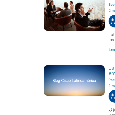
Seg
2 m
Lat
los
Le
La
em
Peq
1 m
¿Qu