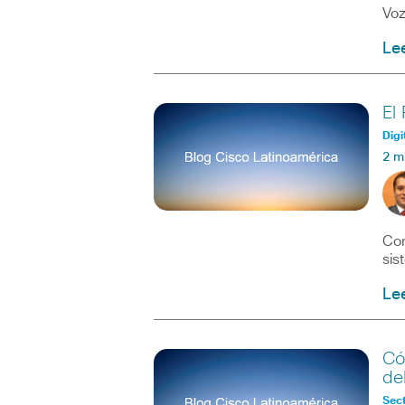
Vo
Le
El
Digi
2 m
Con
sis
Le
Có
de
Sect