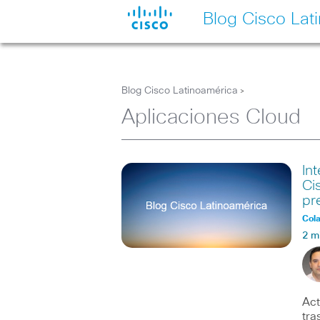
Blog Cisco Lat
Blog Cisco Latinoamérica
>
Aplicaciones Cloud
In
Ci
pr
Col
2 m
Act
tra