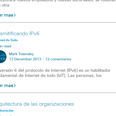
orporará nuevos empleados y nuevas sucursales, se fusiona
 otra
er mas
smitificando IPv6
rnet de Todo
in read
Mark Townsley
13 December 2013 -
12 comentarios
versión 6 del protocolo de Internet (IPv6) es un habilitador
damental de Internet de todo (IdT). Las personas, los
er mas
quitectura de las organizaciones
aboración