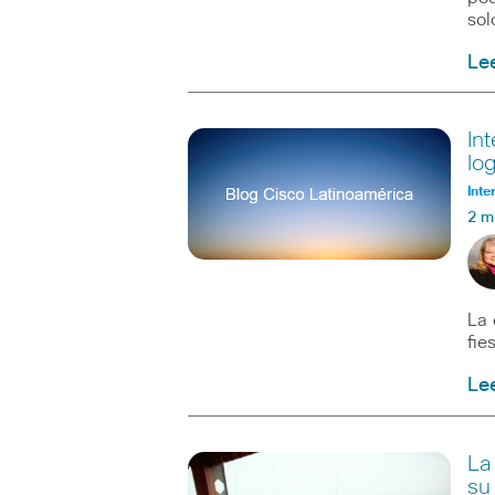
sol
Le
In
lo
Inte
2 m
La 
fie
Le
La
su