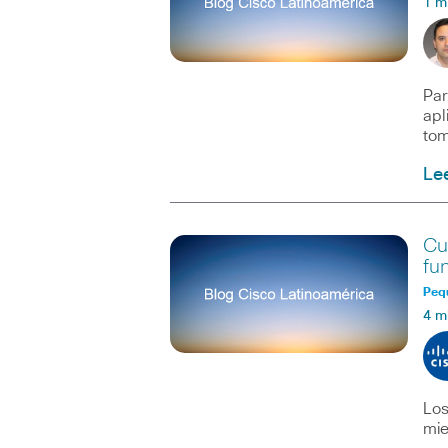
1 m
Par
apl
tom
Le
Cu
fu
Peq
4 m
Los
mie