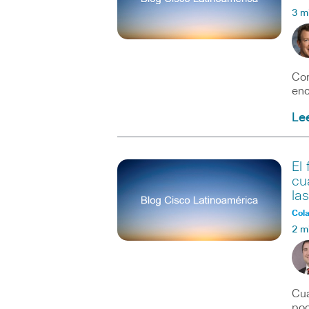
3 m
Com
enc
Le
El
cu
la
Col
2 m
Cua
pod