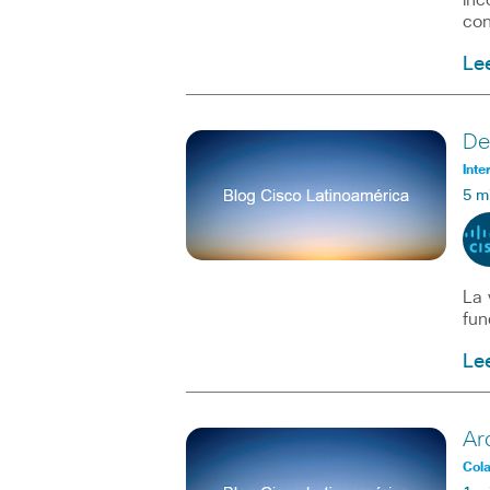
inc
con
Le
De
Inte
5 m
La 
fun
Le
Ar
Col