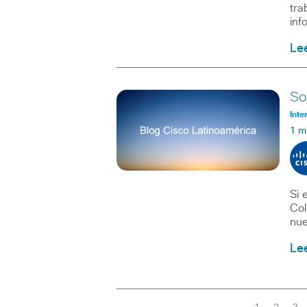
tra
inf
Le
So
Inte
1 m
Si 
Col
nue
Le