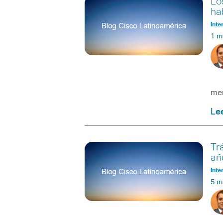
Lo
ha
Inte
1 m
Mar
mer
Le
Tr
añ
Inte
5 m