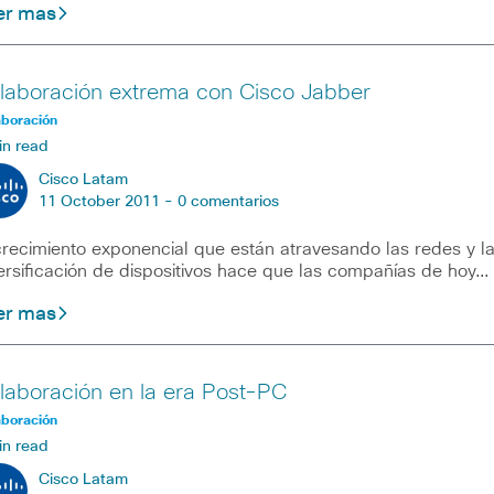
er mas
laboración extrema con Cisco Jabber
aboración
in read
Cisco Latam
11 October 2011 -
0 comentarios
crecimiento exponencial que están atravesando las redes y l
ersificación de dispositivos hace que las compañías de hoy…
er mas
laboración en la era Post-PC
aboración
in read
Cisco Latam