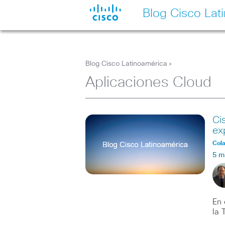
Blog Cisco Lat
Blog Cisco Latinoamérica
>
Aplicaciones Cloud
Ci
ex
Col
5 m
En 
la 