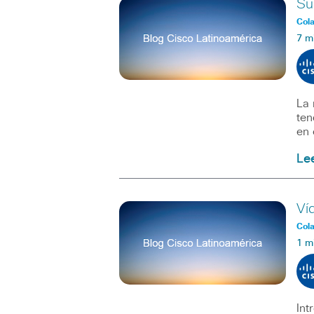
Su
Col
7 m
La 
ten
en 
Le
Ví
Col
1 m
Int