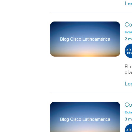
Le
Co
Col
2 m
El 
div
Le
Co
Col
3 m