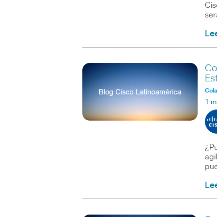
Cis
se
Le
Co
Es
Col
1 m
¿Pu
agi
pu
Le