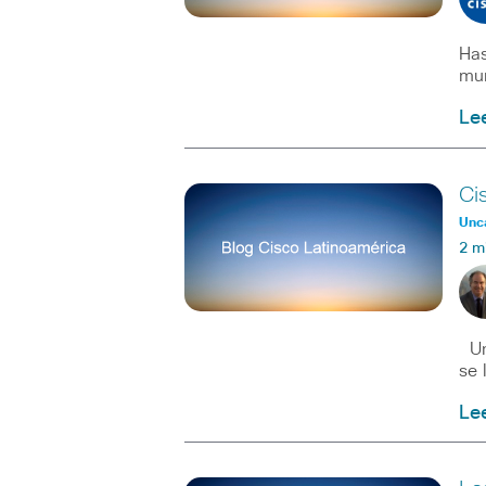
Has
mun
Le
Ci
Unc
2 m
Uno
se 
Le