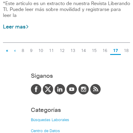
*Este artículo es un extracto de nuestra Revista Liberando
TI. Puede leer más sobre movilidad y registrarse para
leer la
Leer mas
«
‹
8
9
10
11
12
13
14
15
16
17
18
Siganos
Categorías
Búsquedas Laborales
Centro de Datos