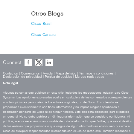
Otros Blogs
Cisco Brasil
Cisco Cansac
Connect
Contactos
|
Comentarios
|
Ayuda
|
Mapa del sitio
|
Términos y condiciones
|
Declaración de privacidad
|
Política de cookies
|
Marcas registradas
Nota legal
Algunas personas que publican en este sitio, incluidos los moderadores, trabajan para Cisco
Systems. Las opiniones expresadas aquí y en cualquiera de los comentarios correspondientes
son las opiniones personales de los autores originales, no de Cisco. El contenido se
proporciona exclusivamente con fines informativos y no implica ninguna aprobación ni
declaración por parte de Cisco ni de ningún tercero. Este sitio está disponible para el público
en general. No se debe publicar en él ninguna información que se considere confidencial. Al
publicar, acepta ser el único responsable de toda la información que facilite, que sea el destino
de los enlaces que proporcione o que cargue de algún otro modo en el sitio web, y exime a
Cisco de cualquier responsabilidad relacionada con el uso de dicho sitio. También reconoce el