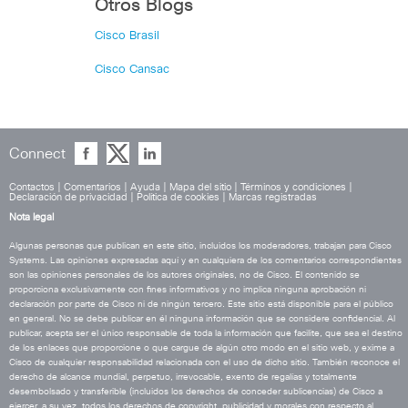
Otros Blogs
Cisco Brasil
Cisco Cansac
Connect
Contactos
|
Comentarios
|
Ayuda
|
Mapa del sitio
|
Términos y condiciones
|
Declaración de privacidad
|
Política de cookies
|
Marcas registradas
Nota legal
Algunas personas que publican en este sitio, incluidos los moderadores, trabajan para Cisco
Systems. Las opiniones expresadas aquí y en cualquiera de los comentarios correspondientes
son las opiniones personales de los autores originales, no de Cisco. El contenido se
proporciona exclusivamente con fines informativos y no implica ninguna aprobación ni
declaración por parte de Cisco ni de ningún tercero. Este sitio está disponible para el público
en general. No se debe publicar en él ninguna información que se considere confidencial. Al
publicar, acepta ser el único responsable de toda la información que facilite, que sea el destino
de los enlaces que proporcione o que cargue de algún otro modo en el sitio web, y exime a
Cisco de cualquier responsabilidad relacionada con el uso de dicho sitio. También reconoce el
derecho de alcance mundial, perpetuo, irrevocable, exento de regalías y totalmente
desembolsado y transferible (incluidos los derechos de conceder sublicencias) de Cisco a
ejercer, a su vez, todos los derechos de copyright, publicidad y morales con respecto al