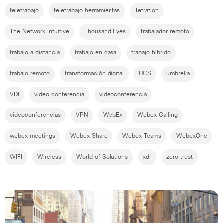
teletrabajo
teletrabajo herramientas
Tetration
The Network Intuitive
Thousand Eyes
trabajador remoto
trabajo a distancia
trabajo en casa
trabajo híbrido
trabajo remoto
transformación digital
UCS
umbrella
VDI
video conferencia
videoconferencia
videoconferencias
VPN
WebEx
Webex Calling
webex meetings
Webex Share
Webex Teams
WebexOne
WIFI
Wireless
World of Solutions
xdr
zero trust