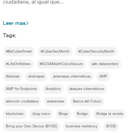
ciudadana, al igual que…
Leer mas
Tags:
#BeCyberSmart
#CyberSecMonth
#CyberSecurityMonth
#LifeOnWebex
#NCSAMwithCiscoSecure
adn datacenters
Alianzas
amenazas
amenazas cibernéticas
AMP
AMP for Endpoints
Analytics
ataques cibernéticos
atención ciudadana
awareness
Banca del Futuro
blockchain
blog cisco
Blogs
Bridge
Bridge la revista
Bring your Own Device (BYOD)
business resiliency
BYOD