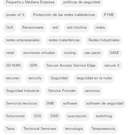
Pequeña y Mediana Empresa
políticas de seguridad
power of 3
Protección de las redes inalámbricas
PYME
QoS
Ransomware
red
red intuitiva
redes
redes empresariales
redes inalambricas
Redes Industriales
retail
reuniones virtuales
routing
sao paulo
SASE
SD WAN
SDN
Secure Access Service Edge
secure X
securex
security
Seguridad
seguridad en la nube
Seguridad Industrial
Service Provider
servicios
Servicios tecnicos
SMB
software
software de seguridad
Soluciones
SOS
SSID
suscripción
switching
Talos
Technical Seminars
tecnologia
Telepresencia