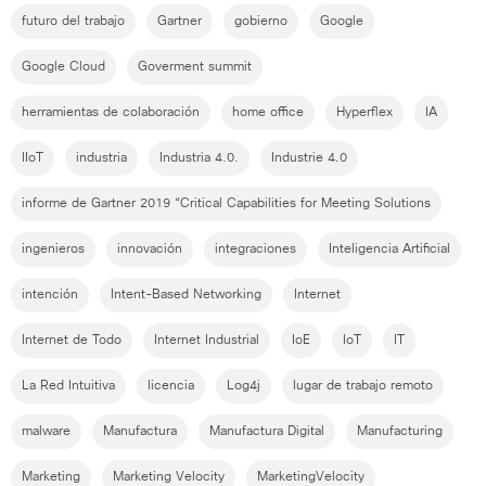
futuro del trabajo
Gartner
gobierno
Google
Google Cloud
Goverment summit
herramientas de colaboración
home office
Hyperflex
IA
IIoT
industria
Industria 4.0.
Industrie 4.0
informe de Gartner 2019 “Critical Capabilities for Meeting Solutions
ingenieros
innovación
integraciones
Inteligencia Artificial
intención
Intent-Based Networking
Internet
Internet de Todo
Internet Industrial
IoE
IoT
IT
La Red Intuitiva
licencia
Log4j
lugar de trabajo remoto
malware
Manufactura
Manufactura Digital
Manufacturing
Marketing
Marketing Velocity
MarketingVelocity