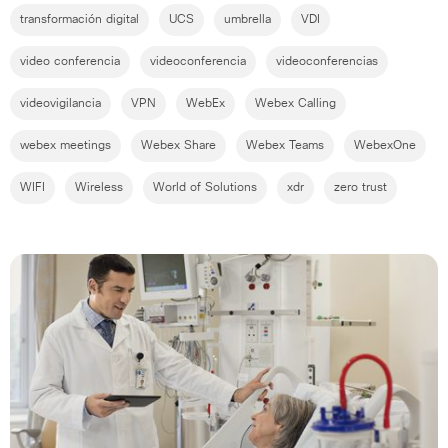
transformación digital
UCS
umbrella
VDI
video conferencia
videoconferencia
videoconferencias
videovigilancia
VPN
WebEx
Webex Calling
webex meetings
Webex Share
Webex Teams
WebexOne
WIFI
Wireless
World of Solutions
xdr
zero trust