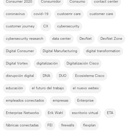
Consumer 2020
Consumidor
Consumo
contact center
coronavirus
covid-19
custoemr care
customer care
customer journey
CX
cybersecurity
cybersecurity research
data center
DevNet
DevNet Zone
Digital Consumer
Digital Manufacturing
digital transformation
Digital Vortex
digitalización
Digitalización Cisco
disrupción digital
DNA
DUO
Ecosistema Cisco
educación
el futuro del trabajo
el nuevo webex
empleados conectados
empresas
Enterprise
Enterprise Networks
Erik Wahl
escritorio virtual
ETA
fábricas conectadas
FEI
firewalls
flexplan