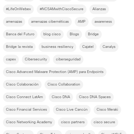
#LifeOnWebex
#NCSAMwithCiscoSecure
Alianzas
amenazas
amenazas cibernéticas
AMP
awareness
Banca del Futuro
blog cisco
Blogs
Bridge
Bridge la revista
business resiliency
Cajatel
Canalys
capex
Cibersecurity
ciberseguridad
Cisco Advanced Malware Protection (AMP) para Endpoints
Cisco Colaboración
Cisco Collaboration
Cisco Connect LatAm
Cisco DNA
Cisco DNA Spaces
Cisco Financial Services
Cisco Live Cancún
Cisco Meraki
Cisco Networking Academy
cisco partners
cisco secure