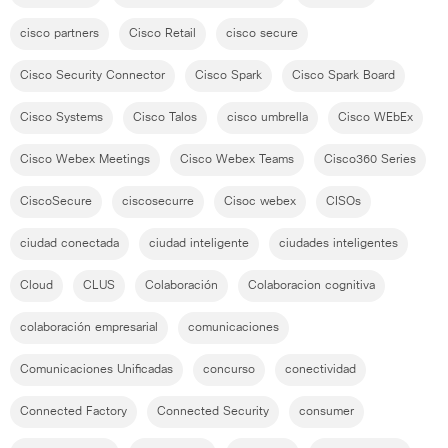
cisco partners
Cisco Retail
cisco secure
Cisco Security Connector
Cisco Spark
Cisco Spark Board
Cisco Systems
Cisco Talos
cisco umbrella
Cisco WEbEx
Cisco Webex Meetings
Cisco Webex Teams
Cisco360 Series
CiscoSecure
ciscosecurre
Cisoc webex
CISOs
ciudad conectada
ciudad inteligente
ciudades inteligentes
Cloud
CLUS
Colaboración
Colaboracion cognitiva
colaboración empresarial
comunicaciones
Comunicaciones Unificadas
concurso
conectividad
Connected Factory
Connected Security
consumer