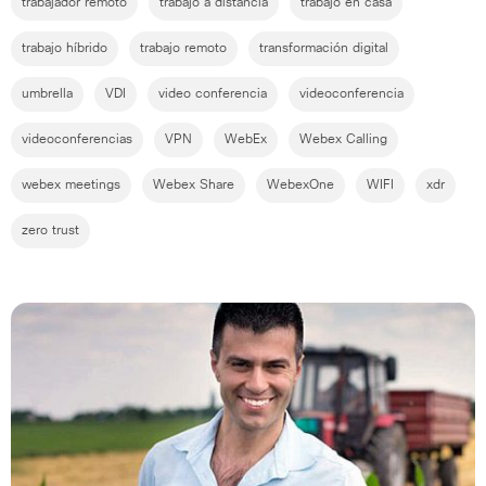
trabajador remoto
trabajo a distancia
trabajo en casa
trabajo híbrido
trabajo remoto
transformación digital
umbrella
VDI
video conferencia
videoconferencia
videoconferencias
VPN
WebEx
Webex Calling
webex meetings
Webex Share
WebexOne
WIFI
xdr
zero trust