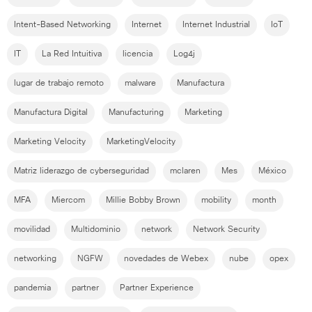
Intent-Based Networking
Internet
Internet Industrial
IoT
IT
La Red Intuitiva
licencia
Log4j
lugar de trabajo remoto
malware
Manufactura
Manufactura Digital
Manufacturing
Marketing
Marketing Velocity
MarketingVelocity
Matriz liderazgo de cyberseguridad
mclaren
Mes
México
MFA
Miercom
Millie Bobby Brown
mobility
month
movilidad
Multidominio
network
Network Security
networking
NGFW
novedades de Webex
nube
opex
pandemia
partner
Partner Experience