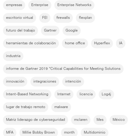
empresas
Enterprise
Enterprise Networks
escritorio virtual
FEI
firewalls
flexplan
futuro del trabajo
Gartner
Google
herramientas de colaboración
home office
Hyperflex
IA
industria
informe de Gartner 2019 “Critical Capabilities for Meeting Solutions
innovación
integraciones
intención
Intent-Based Networking
Internet
licencia
Log4j
lugar de trabajo remoto
malware
Matriz liderazgo de cyberseguridad
mclaren
Mes
México
MFA
Millie Bobby Brown
month
Multidominio