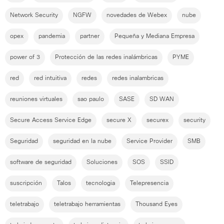
Network Security
NGFW
novedades de Webex
nube
opex
pandemia
partner
Pequeña y Mediana Empresa
power of 3
Protección de las redes inalámbricas
PYME
red
red intuitiva
redes
redes inalambricas
reuniones virtuales
sao paulo
SASE
SD WAN
Secure Access Service Edge
secure X
securex
security
Seguridad
seguridad en la nube
Service Provider
SMB
software de seguridad
Soluciones
SOS
SSID
suscripción
Talos
tecnologia
Telepresencia
teletrabajo
teletrabajo herramientas
Thousand Eyes