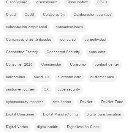
CiscoSecure
ciscosecurre
Cisoc webex
CISOs
Cloud
CLUS
Colaboración
Colaboracion cognitiva
colaboración empresarial
comunicaciones
Comunicaciones Unificadas
concurso
conectividad
Connected Factory
Connected Security
consumer
Consumer 2020
Consumidor
Consumo
contact center
coronavirus
covid-19
custoemr care
customer care
customer journey
CX
cybersecurity
cybersecurity research
data center
DevNet
DevNet Zone
Digital Consumer
Digital Manufacturing
digital transformation
Digital Vortex
digitalización
Digitalización Cisco