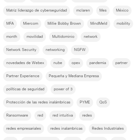
Matriz liderazgo de cyberseguridad
mclaren
Mes
México
MFA
Miercom
Millie Bobby Brown
MindMeld
mobility
month
movilidad
Multidominio
network
Network Security
networking
NGFW
novedades de Webex
nube
opex
pandemia
partner
Partner Experience
Pequeña y Mediana Empresa
políticas de seguridad
power of 3
Protección de las redes inalámbricas
PYME
QoS
Ransomware
red
red intuitiva
redes
redes empresariales
redes inalambricas
Redes Industriales