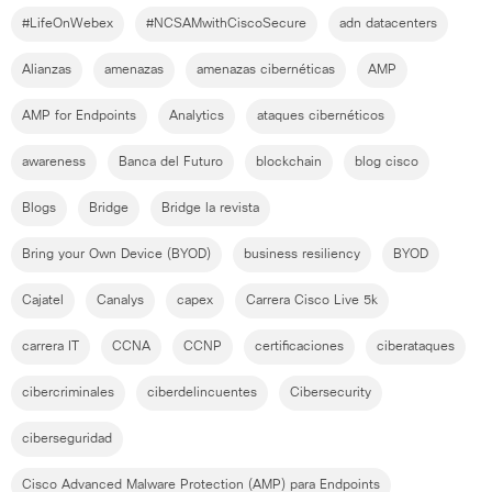
#LifeOnWebex
#NCSAMwithCiscoSecure
adn datacenters
Alianzas
amenazas
amenazas cibernéticas
AMP
AMP for Endpoints
Analytics
ataques cibernéticos
awareness
Banca del Futuro
blockchain
blog cisco
Blogs
Bridge
Bridge la revista
Bring your Own Device (BYOD)
business resiliency
BYOD
Cajatel
Canalys
capex
Carrera Cisco Live 5k
carrera IT
CCNA
CCNP
certificaciones
ciberataques
cibercriminales
ciberdelincuentes
Cibersecurity
ciberseguridad
Cisco Advanced Malware Protection (AMP) para Endpoints