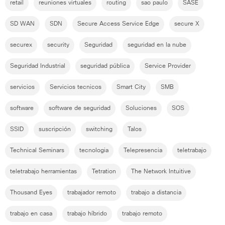
retail
reuniones virtuales
routing
sao paulo
SASE
SD WAN
SDN
Secure Access Service Edge
secure X
securex
security
Seguridad
seguridad en la nube
Seguridad Industrial
seguridad pública
Service Provider
servicios
Servicios tecnicos
Smart City
SMB
software
software de seguridad
Soluciones
SOS
SSID
suscripción
switching
Talos
Technical Seminars
tecnologia
Telepresencia
teletrabajo
teletrabajo herramientas
Tetration
The Network Intuitive
Thousand Eyes
trabajador remoto
trabajo a distancia
trabajo en casa
trabajo híbrido
trabajo remoto