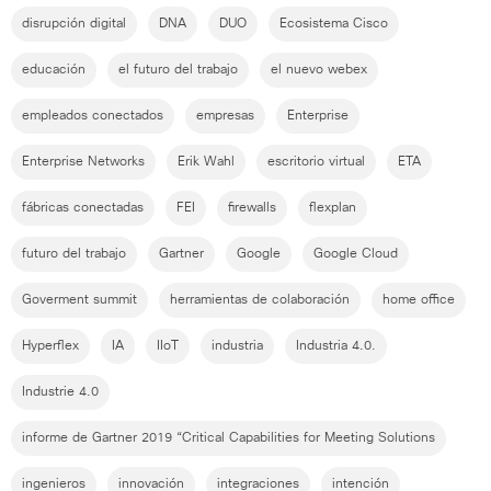
disrupción digital
DNA
DUO
Ecosistema Cisco
educación
el futuro del trabajo
el nuevo webex
empleados conectados
empresas
Enterprise
Enterprise Networks
Erik Wahl
escritorio virtual
ETA
fábricas conectadas
FEI
firewalls
flexplan
futuro del trabajo
Gartner
Google
Google Cloud
Goverment summit
herramientas de colaboración
home office
Hyperflex
IA
IIoT
industria
Industria 4.0.
Industrie 4.0
informe de Gartner 2019 “Critical Capabilities for Meeting Solutions
ingenieros
innovación
integraciones
intención