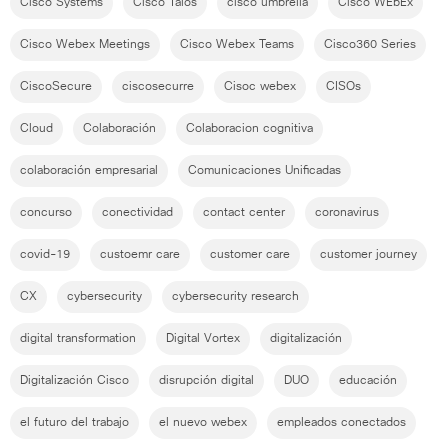
Cisco Systems
Cisco Talos
cisco umbrella
Cisco WEbEx
Cisco Webex Meetings
Cisco Webex Teams
Cisco360 Series
CiscoSecure
ciscosecurre
Cisoc webex
CISOs
Cloud
Colaboración
Colaboracion cognitiva
colaboración empresarial
Comunicaciones Unificadas
concurso
conectividad
contact center
coronavirus
covid-19
custoemr care
customer care
customer journey
CX
cybersecurity
cybersecurity research
digital transformation
Digital Vortex
digitalización
Digitalización Cisco
disrupción digital
DUO
educación
el futuro del trabajo
el nuevo webex
empleados conectados