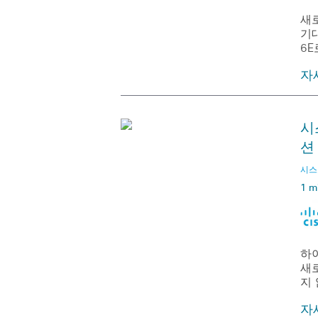
새
기대
6E
자
시
션
시스코
1 m
하
새
지
자