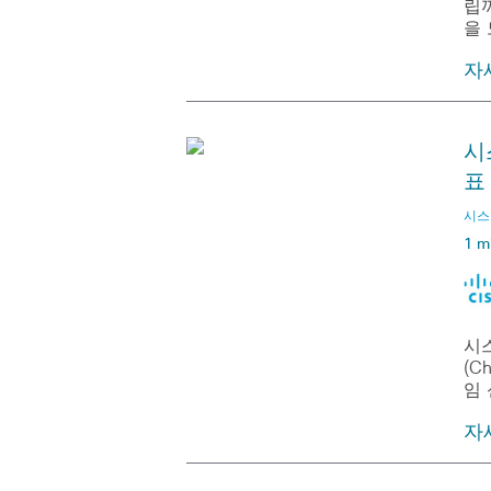
립
을
자
시
표
시스코
1 m
시
(C
임
자