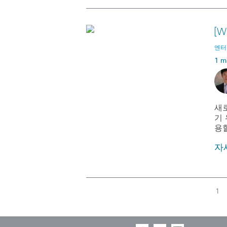
[W
엔터프
1 m
새
기
용
자
1