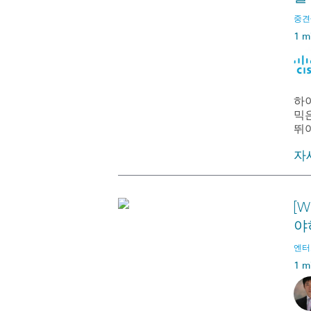
중견·
1 m
하
믹
뛰
자
[W
야
엔터프
1 m