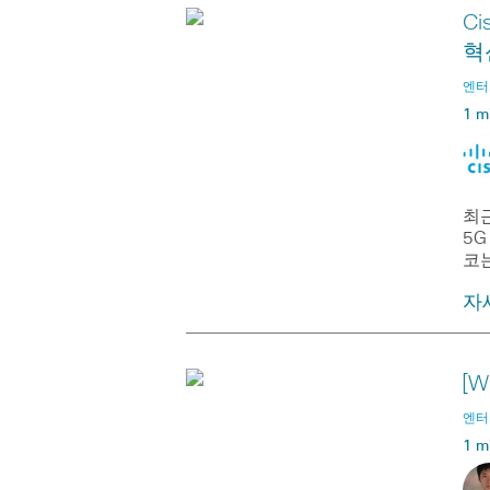
C
혁
엔터프
1 m
최
5
코
자
[W
엔터프
1 m