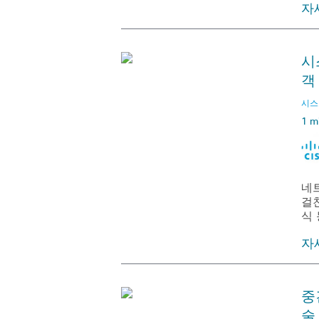
자
시
객
시스코
1 m
네
걸친
식
자
중
술 