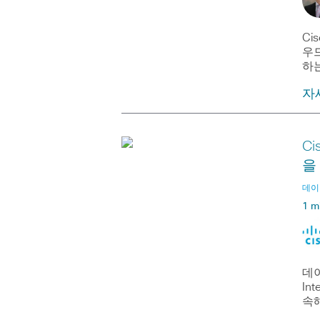
Ci
우드
하는
자
C
을
데이터
1 m
데이
In
속